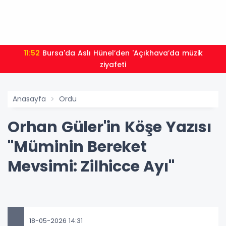
11:52
Bursa'da Aslı Hünel’den 'Açıkhava’da müzik
ziyafeti
Anasayfa
Ordu
Orhan Güler'in Köşe Yazısı
"Müminin Bereket
Mevsimi: Zilhicce Ayı"
18-05-2026 14:31