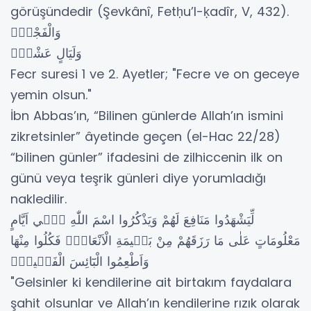
görüşündedir (Şevkânî, Fetḥu’l-ḳadîr, V, 432).
وَالْفَجْرِۙ
وَلَيَالٍ عَشْرٍۙ
Fecr suresi 1 ve 2. Ayetler; "Fecre ve on geceye
yemin olsun."
İbn Abbas’ın, “Bilinen günlerde Allah’ın ismini
zikretsinler” âyetinde geçen (el-Hac 22/28)
“bilinen günler” ifadesini de zilhiccenin ilk on
günü veya teşrik günleri diye yorumladığı
nakledilir.
لِّيَشْهَدُوا مَنَافِعَ لَهُمْ وَيَذْكُرُوا اسْمَ اللّٰهِ ف۪ٓي اَيَّامٍ
مَعْلُومَاتٍ عَلٰى مَا رَزَقَهُمْ مِنْ بَه۪يمَةِ الْاَنْعَامِۚ فَكُلُوا مِنْهَا
وَاَطْعِمُوا الْبَٓائِسَ الْفَق۪يرَۜ
​"Gelsinler ki kendilerine ait birtakım faydalara
şahit olsunlar ve Allah’ın kendilerine rızık olarak