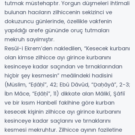
tutmak müstehaptır. Yorgun düşmeleri ihtimali
bulunan hacıların zilhiccenin sekizinci ve
dokuzuncu günlerinde, özellikle vakfenin
yapıldığı arefe gününde oruç tutmaları
mekruh sayılmıştır.
Resûl-i Ekrem’den nakledilen, “Kesecek kurbanı
olan kimse zilhicce ayı girince kurbanını
kesinceye kadar saçından ve tırnaklarından
hiçbir şey kesmesin” meâlindeki hadisini
(Müslim, “Eḍâḥî”, 42; Ebû Dâvûd, “Ḍaḥâyâ”, 2-3;
İbn Mâce, “Eḍâḥî”, 11) dikkate alan Mâlikî, Şâfiî
ve bir kısım Hanbelî fakihine göre kurban
kesecek kişinin zilhicce ayı girince kurbanını
kesinceye kadar saçlarını ve tırnaklarını
kesmesi mekruhtur. Zilhicce ayının faziletine