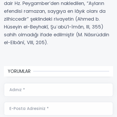
dair Hz. Peygamber’den nakledilen, “Ayların
efendisi ramazan, saygıya en lâyık olanı da
zilhiccedir” şeklindeki rivayetin (Ahmed b.
Hüseyin el-Beyhakī, Şuʿabü’l-îmân, III, 355)
sahih olmadığı ifade edilmiştir (M. Nâsırüddin
el-Elbânî, VIII, 205).
YORUMLAR
Adınız *
E-Posta Adresiniz *