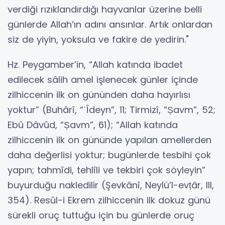
verdiği rızıklandırdığı hayvanlar üzerine belli
günlerde Allah’ın adını ansınlar. Artık onlardan
siz de yiyin, yoksula ve fakire de yedirin."
Hz. Peygamber’in, “Allah katında ibadet
edilecek sâlih amel işlenecek günler içinde
zilhiccenin ilk on gününden daha hayırlısı
yoktur” (Buhârî, “ʿÎdeyn”, 11; Tirmizî, “Ṣavm”, 52;
Ebû Dâvûd, “Ṣavm”, 61); “Allah katında
zilhiccenin ilk on gününde yapılan amellerden
daha değerlisi yoktur; bugünlerde tesbihi çok
yapın; tahmîdi, tehlîli ve tekbiri çok söyleyin”
buyurduğu nakledilir (Şevkânî, Neylü’l-evṭâr, III,
354). Resûl-i Ekrem zilhiccenin ilk dokuz günü
sürekli oruç tuttuğu için bu günlerde oruç