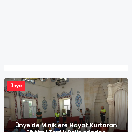
Ünye
rtaran
Ünye Ziraat Odası Başkanı