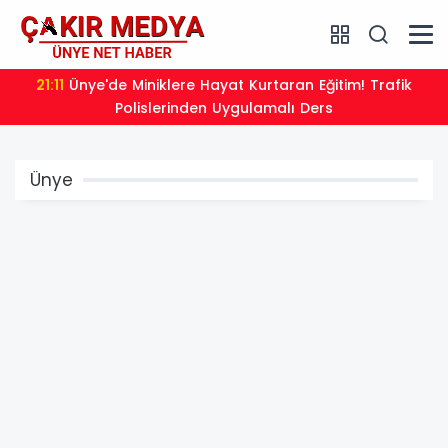
21:01
Moritanyalı öğrencilerden MEB'e ziyaret
Ünye