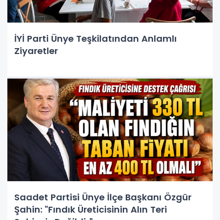
İYİ Parti Ünye Teşkilatından Anlamlı
Ziyaretler
Saadet Partisi Ünye İlçe Başkanı Özgür
Şahin: "Fındık Üreticisinin Alın Teri