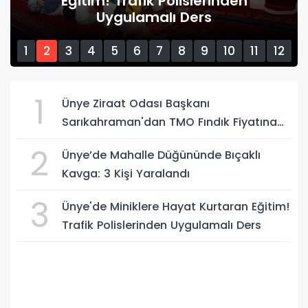
den
Sarıkahraman'dan TMO Fınd
Fiyatına Tepki
1
2
3
4
5
6
7
8
9
10
11
12
13
14
15
1
Ünye Ziraat Odası Başkanı
Sarıkahraman'dan TMO Fındık Fiyatına
Tepki
2
Ünye’de Mahalle Düğününde Bıçaklı
Kavga: 3 Kişi Yaralandı
3
Ünye'de Miniklere Hayat Kurtaran Eğitim!
Trafik Polislerinden Uygulamalı Ders