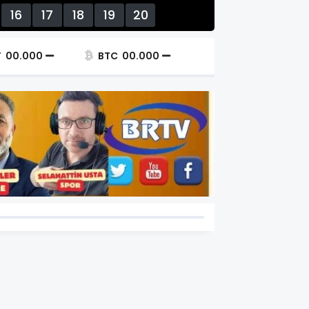
16
17
18
19
20
T
00.000
BTC
00.000