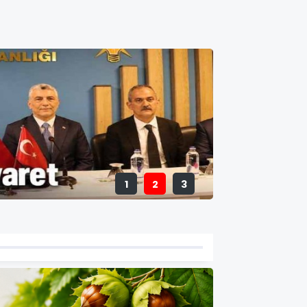
1
2
3
Ünye