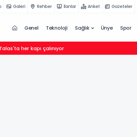
o
Galeri
Rehber
İlanlar
Anket
Gazeteler
Genel
Teknoloji
Sağlık
Ünye
Spor
Talas'ta her kapı çalınıyor