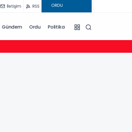
İletişim
RSS
Gündem
Ordu
Politika
22:38
Başka