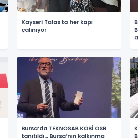
Kayseri Talas'ta her kapı
B
çalınıyor
B
a
i
Bursa’da TEKNOSAB KOBİ OSB
K
tanıtıldı... Bursa’nın kalkınma
B