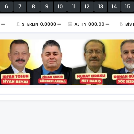
6
7
8
9
10
11
12
13
14
15
STERLIN
0,0000
ALTIN
000,00
BİS