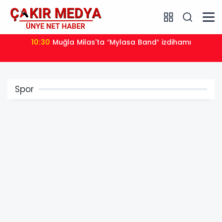
10:30
Muğla Milas'ta ″Mylasa Band″ izdihamı
Spor