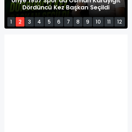
Ünye 1957 Spor’da Osman Karayiğit
Dördüncü Kez Başkan Seçildi
1
2
3
4
5
6
7
8
9
10
11
12
13
14
15