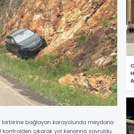
O
H
ini birbirine bağlayan karayolunda meydana
l kontrolden çıkarak yol kenarına savruldu.