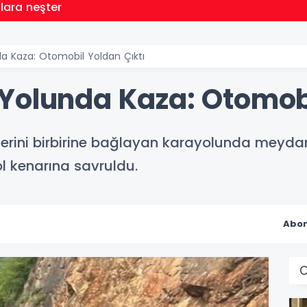
llara neşter
a Kaza: Otomobil Yoldan Çıktı
Yolunda Kaza: Otomobi
elerini birbirine bağlayan karayolunda meydan
l kenarına savruldu.
Abon