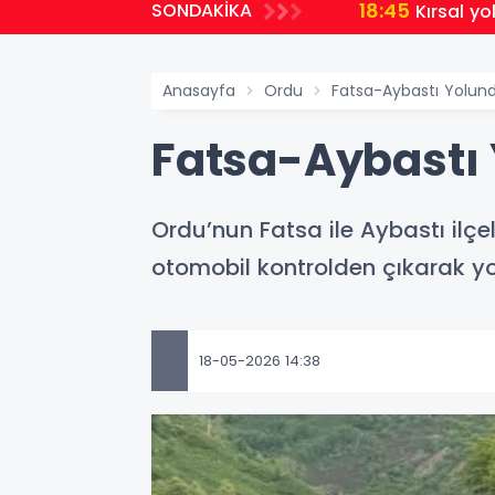
18:45
SONDAKİKA
Kırsal yo
Anasayfa
Ordu
Fatsa-Aybastı Yolund
Fatsa-Aybastı 
Ordu’nun Fatsa ile Aybastı ilç
otomobil kontrolden çıkarak yo
18-05-2026 14:38