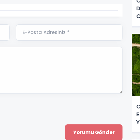
O
D
O
E-Posta Adresiniz *
O
E
Y