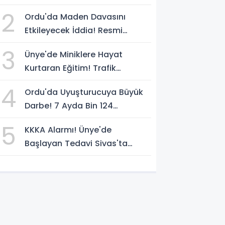
2
Ordu'da Maden Davasını
Etkileyecek İddia! Resmi
Yazılarda Büyük Fark
3
Ünye'de Miniklere Hayat
Kurtaran Eğitim! Trafik
Polislerinden Uygulamalı Ders
4
Ordu'da Uyuşturucuya Büyük
Darbe! 7 Ayda Bin 124
Operasyon
5
KKKA Alarmı! Ünye'de
Başlayan Tedavi Sivas'ta
Acıyla Son Buldu