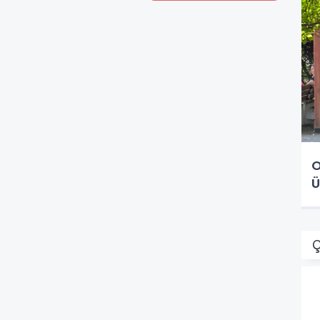
O
Ü
Ç