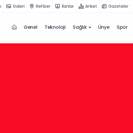
o
Galeri
Rehber
İlanlar
Anket
Gazeteler
Genel
Teknoloji
Sağlık
Ünye
Spor