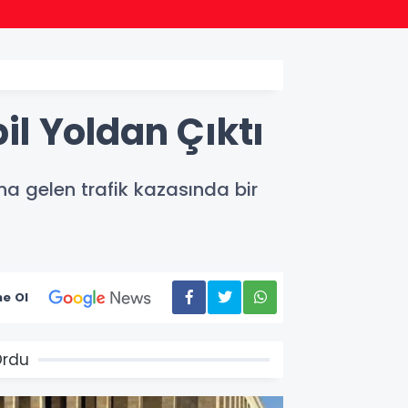
18:47
AK Par
l Yoldan Çıktı
a gelen trafik kazasında bir
e Ol
Ordu