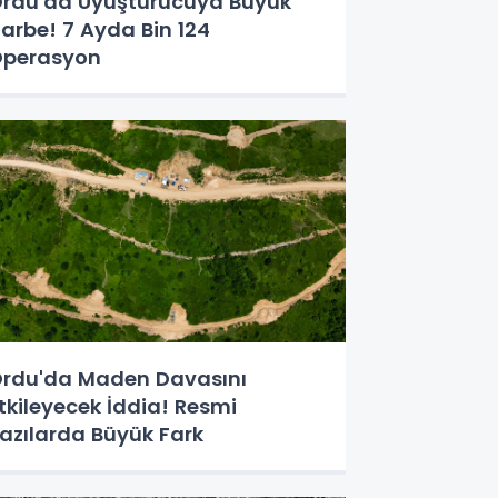
rdu'da Uyuşturucuya Büyük
arbe! 7 Ayda Bin 124
perasyon
rdu'da Maden Davasını
tkileyecek İddia! Resmi
azılarda Büyük Fark