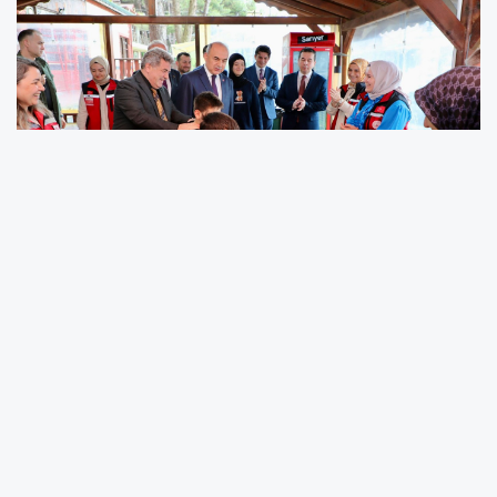
Muammer Erol Ordu Valiliği koordinesinde,
Ordu Aile ve Sosyal Hizmetler İl Müdürlüğü ile
Ordu Büyükşehir Belediyesi iş birliğinde
düzenlenen Dijital Detoks Kampı programına
katıldı. Ünye Çınarsuyu Tesisleri’nde