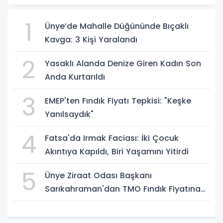
1
Ünye’de Mahalle Düğününde Bıçaklı
Kavga: 3 Kişi Yaralandı
2
Yasaklı Alanda Denize Giren Kadın Son
Anda Kurtarıldı
3
EMEP'ten Fındık Fiyatı Tepkisi: "Keşke
Yanılsaydık"
4
Fatsa'da Irmak Faciası: İki Çocuk
Akıntıya Kapıldı, Biri Yaşamını Yitirdi
5
Ünye Ziraat Odası Başkanı
Sarıkahraman'dan TMO Fındık Fiyatına
Tepki