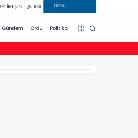
İletişim
RSS
Gündem
Ordu
Politika
20:57
Bakan