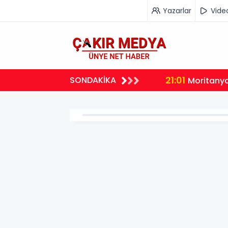
Yazarlar
Vide
21:01
SONDAKİKA
malı Ders
Moritanya