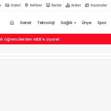
o
Galeri
Rehber
İlanlar
Anket
Gazeteler
Genel
Teknoloji
Sağlık
Ünye
Spor
lı öğrencilerden MEB'e ziyaret