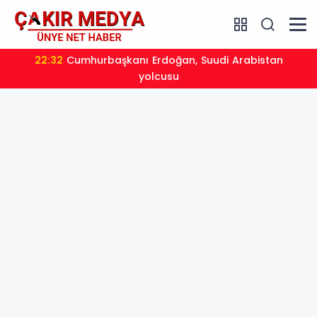
22:24
Bursa’da TEKNOSAB KOBİ OSB tanıtıldı... Bursa’nın
kalkınma yolculuğunda yeni dönem