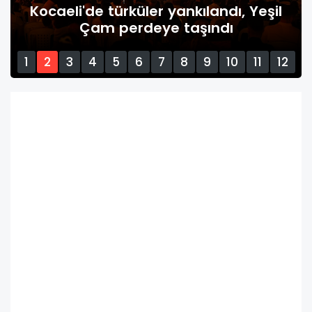
 Yeşil
Eser Yenerler'den Murat Dalkılıç’
sürpriz düet
1
2
3
4
5
6
7
8
9
10
11
12
13
14
15