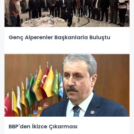
Genç Alperenler Başkanlarla Buluştu
BBP'den İkizce Çıkarması