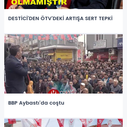
DESTİCİ'DEN ÖTV'DEKİ ARTIŞA SERT TEPKİ
BBP Aybastı'da coştu