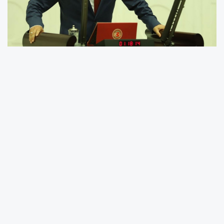
Bölge halkı ve çevreciler, madenin siyanürle
işletilmesi nedeniyle çevre felaketi endişesi
yaşıyor.
Cumhuriyet Halk Partisi (CHP) Ordu Milletvekili
Mustafa Adıgüzel, olayla ilgili yaptığı
açıklamada, “Bu madenin liç alanından
yağmurla birlikte sürüklenen atıkların dereyi
kirlettiği görülüyor. Bu dere doğrudan Melet
Irmağı’na karışıyor. Melet Irmağı da Ordu’nun