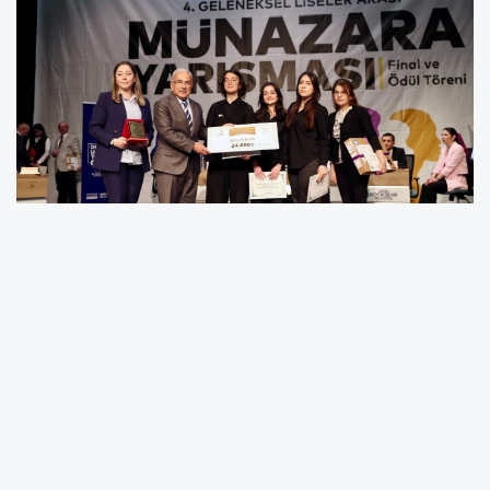
Finale kalan Ordu Fen Lisesi ile Kabadüz Çok
Programlı Anadolu Lisesi arasında gerçekleşen
kıyasıya mücadelede, şampiyonluk kupasını
Ordu Fen Lisesi kazandı.
130 Okul Arasından Finale Kaldılar