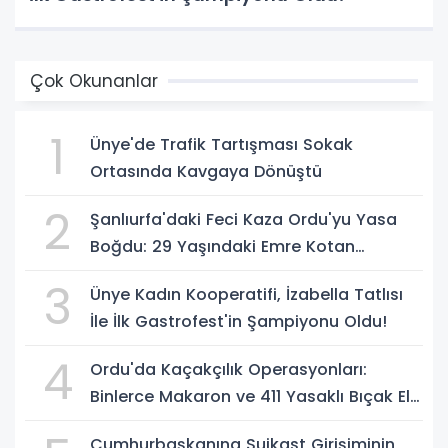
Çok Okunanlar
1
Ünye'de Trafik Tartışması Sokak
Ortasında Kavgaya Dönüştü
2
Şanlıurfa'daki Feci Kaza Ordu'yu Yasa
Boğdu: 29 Yaşındaki Emre Kotan
Yaşamını Yitirdi
3
Ünye Kadın Kooperatifi, İzabella Tatlısı
İle İlk Gastrofest'in Şampiyonu Oldu!
4
Ordu'da Kaçakçılık Operasyonları:
Binlerce Makaron ve 411 Yasaklı Bıçak Ele
Geçirildi
Cumhurbaşkanına Suikast Girişiminin