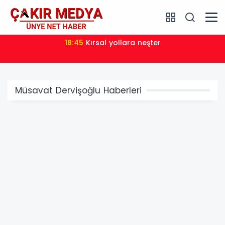
18:47
AK Parti İl Başkanı Hüseyin Alkan: "255 TL Yeterli
Değil"
Müsavat Dervişoğlu Haberleri