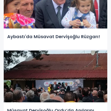
Aybastı'da Müsavat Dervişoğlu Rüzgarı!
Müsavat Dervişoğlu Ordu’da Anılarını