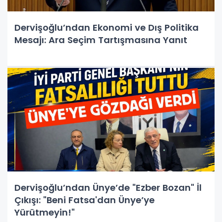
Dervişoğlu’ndan Ekonomi ve Dış Politika
Mesajı: Ara Seçim Tartışmasına Yanıt
Dervişoğlu’ndan Ünye’de "Ezber Bozan" İl
Çıkışı: "Beni Fatsa'dan Ünye’ye
Yürütmeyin!"