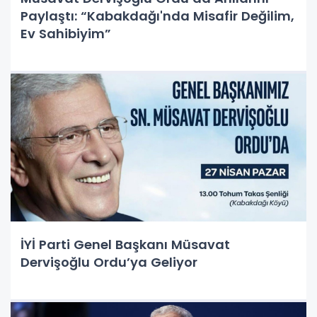
Paylaştı: “Kabakdağı'nda Misafir Değilim,
Ev Sahibiyim”
İYİ Parti Genel Başkanı Müsavat
Dervişoğlu Ordu’ya Geliyor