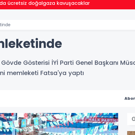
da ücretsiz doğalgaza kavuşacaklar
tinde
mleketinde
Gövde Gösterisi İYİ Parti Genel Başkanı Müs
ini memleketi Fatsa'ya yaptı
Abon
G