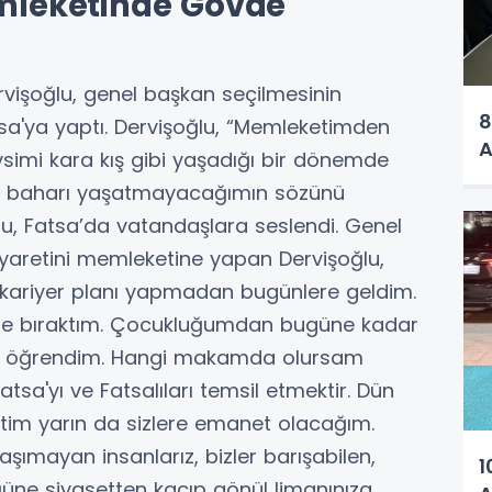
mleketinde Gövde
rvişoğlu, genel başkan seçilmesinin
8
tsa'ya yaptı. Dervişoğlu, “Memleketimden
A
imi kara kış gibi yaşadığı bir dönemde
da baharı yaşatmayacağımın sözünü
lu, Fatsa’da vatandaşlara seslendi. Genel
iyaretini memleketine yapan Dervişoğlu,
si kariyer planı yapmadan bugünlere geldim.
dirine bıraktım. Çocukluğumdan bugüne kadar
en öğrendim. Hangi makamda olursam
tsa'yı ve Fatsalıları temsil etmektir. Dün
im yarın da sizlere emanet olacağım.
şımayan insanlarız, bizler barışabilen,
1
üğüne siyasetten kaçıp gönül limanınıza