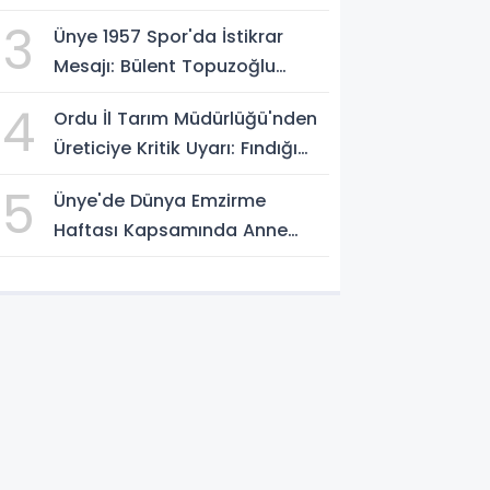
Yakalandı
3
Ünye 1957 Spor'da İstikrar
Mesajı: Bülent Topuzoğlu
Görevine Devam Ediyor
4
Ordu İl Tarım Müdürlüğü'nden
Üreticiye Kritik Uyarı: Fındığı
Erken Toplamayın
5
Ünye'de Dünya Emzirme
Haftası Kapsamında Anne
Sütü Farkındalığı Oluşturuldu