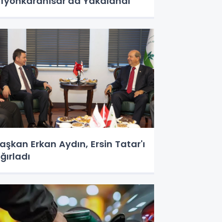
fyonkarahisar'da Yakalandı
aşkan Erkan Aydın, Ersin Tatar'ı
ğırladı