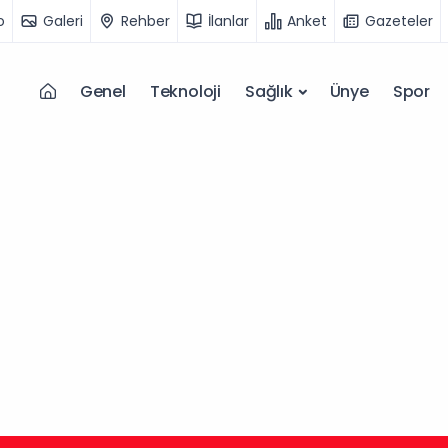
o
Galeri
Rehber
İlanlar
Anket
Gazeteler
Genel
Teknoloji
Sağlık
Ünye
Spor