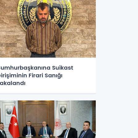
umhurbaşkanına Suikast
irişiminin Firari Sanığı
akalandı