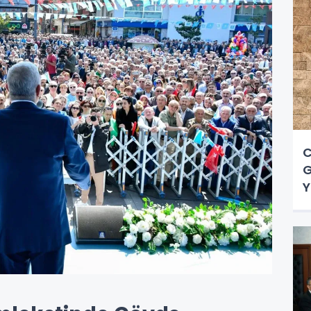
C
G
Y