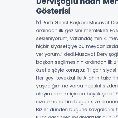
Dervişoğlu'ndan Me
Gösterisi
İYİ Parti Genel Başkanı Müsavat De
ardından ilk gezisini memleketi Fa
sesleniyorum, vatandaşımın 4 mevs
hiçbir siyasetçiye bu meydanlar
veriyorum.” dedi.Müsavat Dervişoğ
başkan seçilmesinin ardından ilk z
özetle şöyle konuştu: "Hiçbir siya
Her şeyi tevekkül ile Allah'ın tak
yaşadığım ne varsa hepsini sizd
olayım benim için en büyük şeref Fa
size emanettim bugün size emanet
Bizler dünden bugüne kavgalarını ta
kucaklaşabilen insanlarız.Bir günl