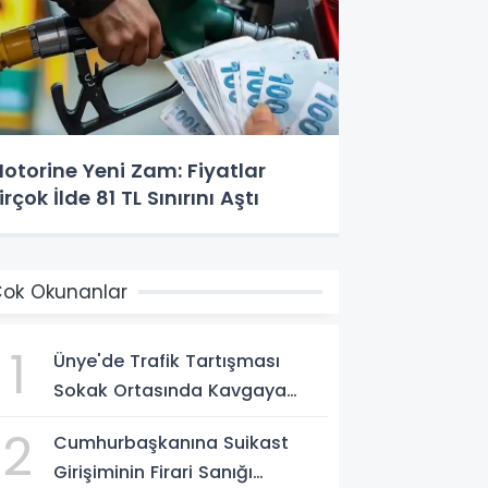
otorine Yeni Zam: Fiyatlar
irçok İlde 81 TL Sınırını Aştı
ok Okunanlar
1
Ünye'de Trafik Tartışması
Sokak Ortasında Kavgaya
Dönüştü
2
Cumhurbaşkanına Suikast
Girişiminin Firari Sanığı