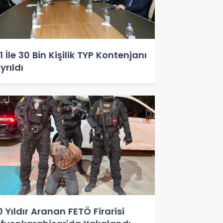
1 İle 30 Bin Kişilik TYP Kontenjanı
yrıldı
0 Yıldır Aranan FETÖ Firarisi