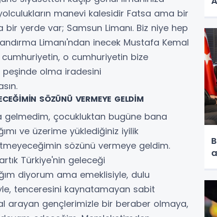
A
olculukların manevi kalesidir Fatsa ama bir
 bir yerde var; Samsun Limanı. Biz niye hep
? Bandırma Limanı'ndan inecek Mustafa Kemal
 cumhuriyetin, o cumhuriyetin bize
 peşinde olma iradesini
sın.
ECEĞİMİN SÖZÜNÜ VERMEYE GELDİM
aya gelmedim, çocukluktan bugüne bana
ğımı ve üzerime yüklediğiniz iyilik
B
 etmeyeceğimin sözünü vermeye geldim.
a
tık Türkiye'nin geleceği
ım diyorum ama emeklisiyle, dulu
le, tenceresini kaynatamayan sabit
ikbal arayan gençlerimizle bir beraber olmaya,