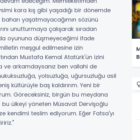
a devam edeceğim. Memleketimden
imi kara kış gibi yaşadığı bir dönemde
da baharı yaşatmayacağımın sözünü
larını unutturmaya çalışarak sıradan
n da oyununa düşmeyeceğimi ifade
illetin meşgul edilmesine izin
M
B
tından Mustafa Kemal Atatürk'ün izini
a ve arkamdaysanız ben vallahi de
hukuksuzluğa, yolsuzluğa, uğursuzluğu asil
Ç
iş kültürüyle baş kaldırırım. Yeni bir
orum. Göreceksiniz, birgün bu meydana
ak bu ülkeyi yöneten Müsavat Dervişoğlu
ize kendimi teslim ediyorum. Eğer Fatsa'yı
ririz."