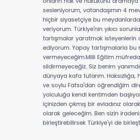
onların hak ve hukukunu aramay
sesleniyorum, vatandaşımın 4 mevs
hiçbir siyasetçiye bu meydanlar
veriyorum. Türkiye'nin yıkıcı sorun
tartışmalar yaratmak isteyenleri
ediyorum. Yapay tartışmalarla bu m
vermeyeceğim.Milli Eğitim müfreda
sildirmeyeceğiz. Siz benim yanımd
dünyaya kafa tutarım. Haksızlığa, 
ve soylu Fatsa'dan öğrendiğim diren
yolculuğa kendi kentimden başlıy
içinizden çıkmış bir evladınız olar
olarak geleceğim. Ben sizin iraden
birleştirebilirsek Türkiye'yi de birleşti