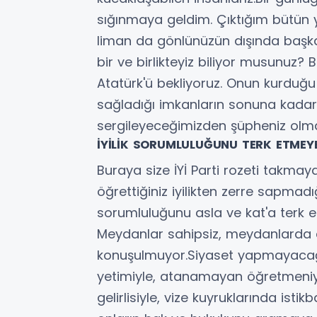
sığınmaya geldim. Çıktığım bütün y
liman da gönlünüzün dışında başka
bir ve birlikteyiz biliyor musunuz
Atatürk'ü bekliyoruz. Onun kurduğu
sağladığı imkanların sonuna kadar
sergileyeceğimizden şüpheniz olma
İYİLİK SORUMLULUĞUNU TERK ETMEY
Buraya size İYİ Parti rozeti takm
öğrettiğiniz iyilikten zerre sapmadı
sorumluluğunu asla ve kat'a terk
Meydanlar sahipsiz, meydanlarda ar
konuşulmuyor.Siyaset yapmayacağ
yetimiyle, atanamayan öğretmeniy
gelirlisiyle, vize kuyruklarında ist