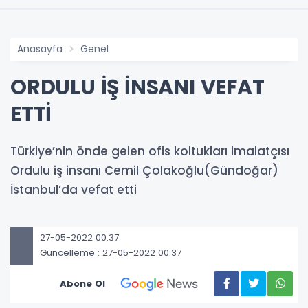
Anasayfa
Genel
ORDULU İŞ İNSANI VEFAT
ETTİ
Türkiye’nin önde gelen ofis koltukları imalatçısı
Ordulu iş insanı Cemil Çolakoğlu(Gündoğar)
İstanbul’da vefat etti
27-05-2022 00:37
Güncelleme : 27-05-2022 00:37
Abone Ol