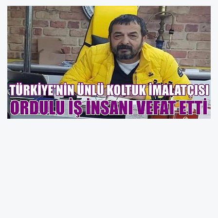
Türkiye’nin önde gelen ofis koltukları imalatçısı
Ordulu iş insanı Cemil Çolakoğlu(Gündoğar)
İstanbul’da vefat etti. Türkiye genelinde satış
ağı bulunan Büro Show Ofis Koltukları
imalatçısı Ordu Perşembeli Cemil Çolakoğlu