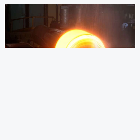
TÜİK'in verilerine göre, 2026 yılı Mart ayında
madencilik ve taş ocakçılığı sektörü endeksi
bir önceki yılın aynı ayına göre yüzde 5,6
azaldı, imalat sanayi sektörü endeksi yüzde 1,3