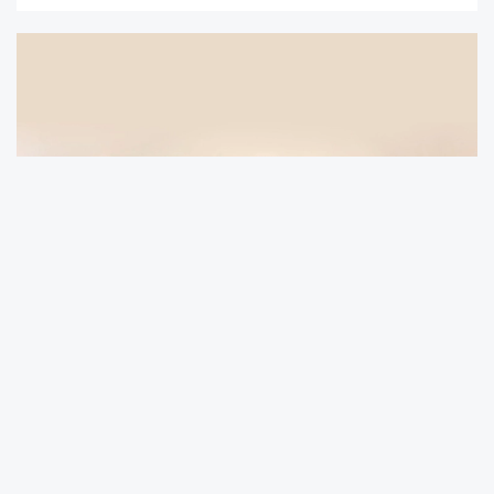
Huawei'nin desteği, Eskom Öğrenim
Akademisi'nin dönüşümünün
gerçekleşmesinde hayati bir rol oynamış ve