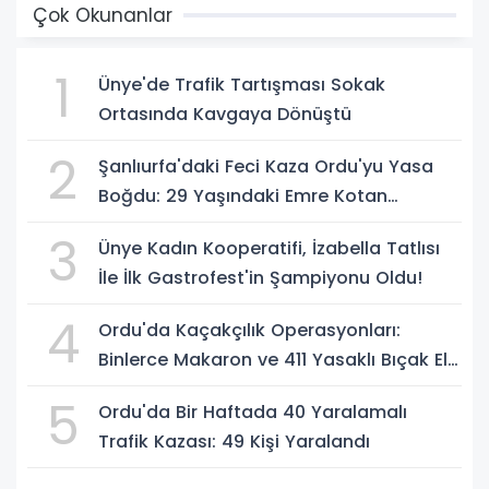
Çok Okunanlar
1
Ünye'de Trafik Tartışması Sokak
Ortasında Kavgaya Dönüştü
2
Şanlıurfa'daki Feci Kaza Ordu'yu Yasa
Boğdu: 29 Yaşındaki Emre Kotan
Yaşamını Yitirdi
3
Ünye Kadın Kooperatifi, İzabella Tatlısı
İle İlk Gastrofest'in Şampiyonu Oldu!
4
Ordu'da Kaçakçılık Operasyonları:
Binlerce Makaron ve 411 Yasaklı Bıçak Ele
Geçirildi
5
Ordu'da Bir Haftada 40 Yaralamalı
Trafik Kazası: 49 Kişi Yaralandı