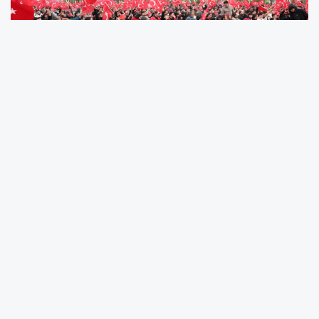
Kayseri Büyükşehir Belediyesi, A Milli Futbol
Takımı’nın 2026 Dünya Kupası serüvenindeki ilk
maç heyecan ve coşkusunu Kayserililerle
buluşturdu. Recep Tayyip Erdoğan Millet
Bahçesi’nde kurulan dev ekranda yayınlanan
karşılaşmayı hep birlikte izleyen Kayserililer,
milli takıma Dünya Kupası’ndaki ilk maçında
tek yürek olarak destek verdi.