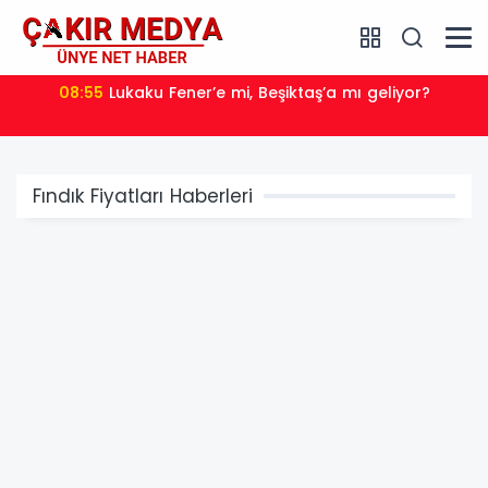
08:35
Akın Gürlek: Örgüt silahları bırakacak,
mağaraları boşaltacak
Fındık Fiyatları Haberleri