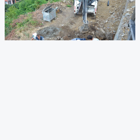
Sahadaki yoğun mesaiyle dikkat çeken
OSKİ Fatsa Şubesi ekipleri, su ve
kanalizasyon hizmetlerinin aksamadan
yürütülmesi için 7 gün 24 saat aralıksız
çalışıyor.