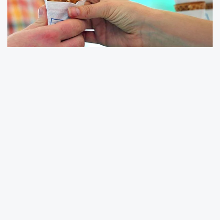
Yaz aylarının serinleten lezzeti
dondurma
,
hem çocukların hem de yetişkinlerin gözdesi
olmaya devam ediyor. Ancak dondurmanın
sağlık açısından olumsuz etkileri olduğu
düşüncesi, uzun süredir tartışma konusu.
Uzmanlar ise bu algının tam olarak gerçeği
yansıtmadığını belirtiyor ve dondurmanın,
dengeli bir tüketimle sağlıklı bir diyetin
parçası olabileceğini
vurguluyor.
Beslenme uzmanları
, dondurmanın