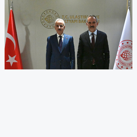
Önceki dönem Milli Eğitim Bakanı ve AK Parti
Ordu Milletvekili Prof. Dr. Mahmut Özer,
Ulaştırma ve Altyapı Bakanı Abdulkadir
Uraloğlu ile bir araya gelerek Ordu genelinde
devam eden ve planlanan ulaşım projelerini