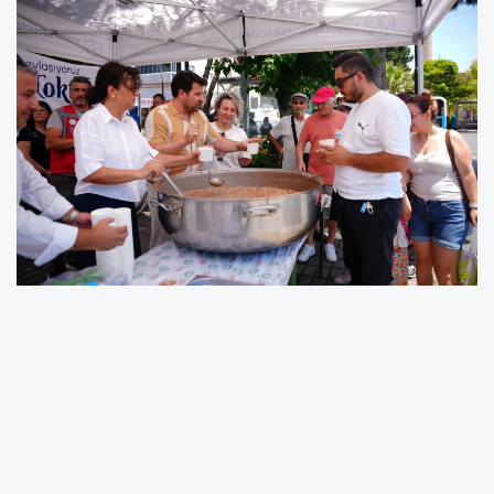
Manisa Büyükşehir Belediyesi, Muharrem ayının
manevi atmosferini ve birlik beraberlik
duygusunu kentin dört bir yanına taşımak
amacıyla il genelinde aşure ikramı
gerçekleştirecek. Programın ilk durakları olan