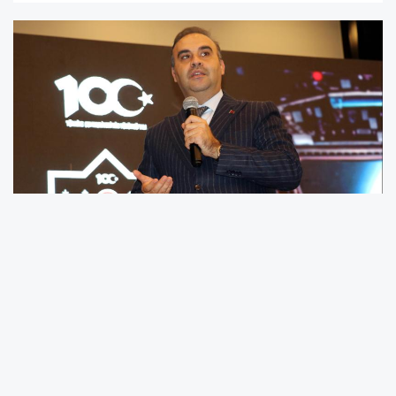
Sanayi ve Teknoloji Bakanı Mehmet Fatih
Kacır
, Türkiye’nin son 23 yılda
bilim ve
teknoloji alanında büyük bir atılım
gerçekleştirdiğini vurgulayarak, “Bilimsel yayın
sayımızı yılda 9 binden 49 bine çıkardık” dedi.