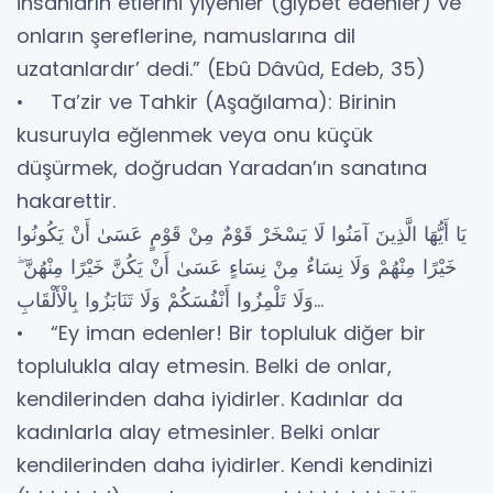
insanların etlerini yiyenler (gıybet edenler) ve
onların şereflerine, namuslarına dil
uzatanlardır’ dedi.” (Ebû Dâvûd, Edeb, 35)
• Ta’zir ve Tahkir (Aşağılama): Birinin
kusuruyla eğlenmek veya onu küçük
düşürmek, doğrudan Yaradan’ın sanatına
hakarettir.
يَا أَيُّهَا الَّذِينَ آمَنُوا لَا يَسْخَرْ قَوْمٌ مِنْ قَوْمٍ عَسَىٰ أَنْ يَكُونُوا
خَيْرًا مِنْهُمْ وَلَا نِسَاءٌ مِنْ نِسَاءٍ عَسَىٰ أَنْ يَكُنَّ خَيْرًا مِنْهُنَّ ۖ
وَلَا تَلْمِزُوا أَنْفُسَكُمْ وَلَا تَنَابَزُوا بِالْأَلْقَابِ...
• “Ey iman edenler! Bir topluluk diğer bir
toplulukla alay etmesin. Belki de onlar,
kendilerinden daha iyidirler. Kadınlar da
kadınlarla alay etmesinler. Belki onlar
kendilerinden daha iyidirler. Kendi kendinizi