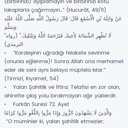
(birbirinizi) ayıplamayın ve birbirinizi kötü
lakaplarla çağırmayın...” (Hucurât, 49/11)
عَنْ وَاثِلَةَ بْنِ الْأَسْقَعِ قَالَ: قَالَ رَسُولُ اللَّهِ صَلَّى اللَّهُ عَلَيْهِ
وَسَلَّمَ:
"لَا تُظْهِرِ الشَّمَاتَةَ لِأَخِيكَ فَيَرْحَمَهُ اللَّهُ وَيَبْتَلِيكَ." (رواه
الترمذي)
• “Kardeşinin uğradığı felakete sevinme
(onunla eğlenme)! Sonra Allah ona merhamet
eder de seni aynı belaya müptela kılar.”
(Tirmizî, Kıyamet, 54)
• Yalan Şahitlik ve İftira: Telafisi en zor olan,
ahirette çıkış yolu bırakmayan ağır yüklerdir.
• Furkân Suresi 72. Ayet
وَالَّذِينَ لَا يَشْهَدُونَ الزُّورَ وَإِذَا مَرُّوا بِاللَّغْوِ مَرُّوا كِرَامًا
“O müminler ki, yalan şahitlik etmezler;