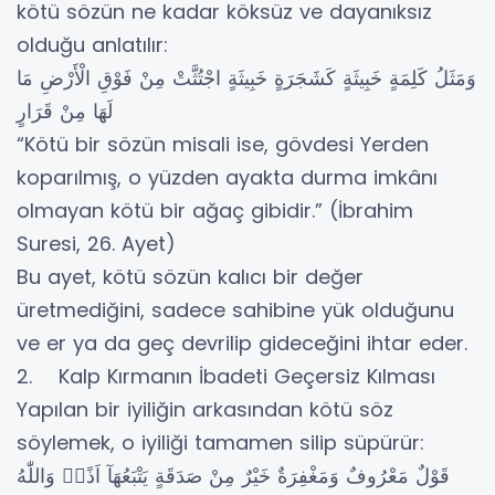
kötü sözün ne kadar köksüz ve dayanıksız
olduğu anlatılır:
وَمَثَلُ كَلِمَةٍ خَبِيثَةٍ كَشَجَرَةٍ خَبِيثَةٍ اجْتُثَّتْ مِنْ فَوْقِ الْأَرْضِ مَا
لَهَا مِنْ قَرَارٍ
“Kötü bir sözün misali ise, gövdesi Yerden
koparılmış, o yüzden ayakta durma imkânı
olmayan kötü bir ağaç gibidir.” (İbrahim
Suresi, 26. Ayet)
Bu ayet, kötü sözün kalıcı bir değer
üretmediğini, sadece sahibine yük olduğunu
ve er ya da geç devrilip gideceğini ihtar eder.
2. Kalp Kırmanın İbadeti Geçersiz Kılması
Yapılan bir iyiliğin arkasından kötü söz
söylemek, o iyiliği tamamen silip süpürür:
قَوْلٌ مَعْرُوفٌ وَمَغْفِرَةٌ خَيْرٌ مِنْ صَدَقَةٍ يَتْبَعُهَآ اَذًىۜ وَاللّٰهُ