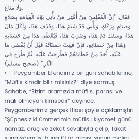
وَلَا مَتَاعَ.
فَقَالَ: "إِنَّ الْمُفْلِسَ مِنْ أُمَّتِي مَنْ يَأْتِي يَوْمَ الْقِيَامَةِ بِصَلَاةٍ
وَصِيَامٍ وَزَكَاةٍ، وَيَأْتِي قَدْ شَتَمَ هَذَا، وَقَذَفَ هَذَا، وَأَكَلَ مَالَ
هَذَا، وَسَفَكَ دَمَ هَذَا، وَضَرَبَ هَذَا، فَيُعْطَى هَذَا مِنْ حَسَنَاتِهِ
وَهَذَا مِنْ حَسَنَاتِهِ، فَإِنْ فَنِيَتْ حَسَنَاتُهُ قَبْلَ أَنْ يُقْضَى مَا
عَلَيْهِ، أُخِذَ مِنْ خَطَايَاهُمْ فَطُرِحَتْ عَلَيْهِ، ثُمَّ طُرِحَ فِي
النَّارِ." (صحيح مسلم)
• Peygamber Efendimiz bir gün sahabilerine,
“Müflis kimdir bilir misiniz?” diye sormuş.
Sahabe, “Bizim aramızda müflis, parası ve
malı olmayan kimsedir” deyince,
Peygamberimiz gerçek iflası şöyle açıklamıştır:
“Şüphesiz ki ümmetimin müflisi; kıyamet günü
namaz, oruç ve zekat sevabıyla gelip, fakat
şuna sövmüş, buna iftira atmış, şunun malını