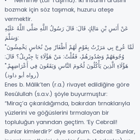
• Nemime (Laf Taşıma): İki insanın arasını
bozmak için söz taşımak, huzuru ateşe
vermektir.
عَنْ أَنَسِ بْنِ مَالِكٍ قَالَ: قَالَ رَسُولُ اللَّهِ صَلَّى اللَّهُ عَلَيْهِ
وَسَلَّمَ:
"لَمَّا عُرِجَ بِي مَرَرْتُ بِقَوْمٍ لَهُمْ أَظْفَارٌ مِنْ نُحَاسٍ يَخْمِشُونَ
وُجُوهَهُمْ وَصُدُورَهُمْ، فَقُلْتُ: مَنْ هَؤُلَاءِ يَا جِبْرِيلُ؟ قَالَ:
هَؤُلَاءِ الَّذِينَ يَأْكُلُونَ لُحُومَ النَّاسِ وَيَقَعُونَ فِي أَعْرَاضِهِمْ."
(رواه أبو داود)
Enes b. Mâlik’ten (r.a.) rivayet edildiğine göre
Resûlullah (s.a.v.) şöyle buyurmuştur:
“Miraç’a çıkarıldığımda, bakırdan tırnaklarıyla
yüzlerini ve göğüslerini tırmalayan bir
topluluğun yanından geçtim. ‘Ey Cebrail!
Bunlar kimlerdir?’ diye sordum. Cebrail: ‘Bunlar,