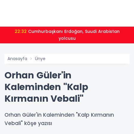
22:24
Bursa’da TEKNOSAB KOBİ OSB tanıtıldı... Bursa’nın
kalkınma yolculuğunda yeni dönem
Anasayfa
Ünye
Orhan Güler'in
Kaleminden "Kalp
Kırmanın Vebali"
Orhan Güler'in Kaleminden "Kalp Kırmanın
Vebali" köşe yazısı