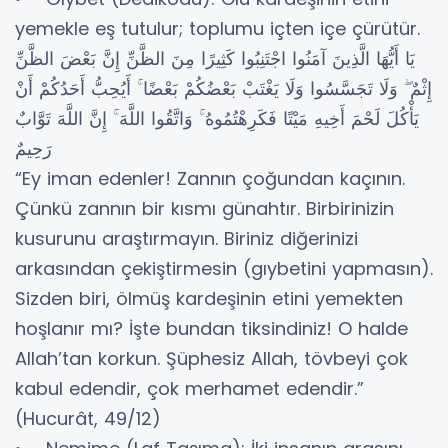
yemekle eş tutulur; toplumu içten içe çürütür.
يَا أَيُّهَا الَّذِينَ آمَنُوا اجْتَنِبُوا كَثِيرًا مِنَ الظَّنِّ إِنَّ بَعْضَ الظَّنِّ
إِثْمٌ ۖ وَلَا تَجَسَّسُوا وَلَا يَغْتَبْ بَعْضُكُمْ بَعْضًا ۚ أَيُحِبُّ أَحَدُكُمْ أَنْ
يَأْكُلَ لَحْمَ أَخِيهِ مَيْتًا فَكَرِهْتُمُوهُ ۚ وَاتَّقُوا اللَّهَ ۚ إِنَّ اللَّهَ تَوَّابٌ
رَحِيمٌ
“Ey iman edenler! Zannın çoğundan kaçının.
Çünkü zannın bir kısmı günahtır. Birbirinizin
kusurunu araştırmayın. Biriniz diğerinizi
arkasından çekiştirmesin (gıybetini yapmasın).
Sizden biri, ölmüş kardeşinin etini yemekten
hoşlanır mı? İşte bundan tiksindiniz! O halde
Allah’tan korkun. Şüphesiz Allah, tövbeyi çok
kabul edendir, çok merhamet edendir.”
(Hucurât, 49/12)