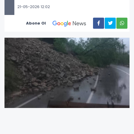
21-05-2026 12:02
Abone Ol
Ordu’nun Kumru ilçesine bağlı Kadıncık
Mahallesi’nde etkili olan aşırı yağışlar,