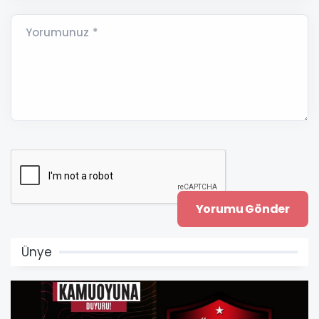
Yorumunuz *
Ünye