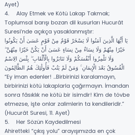
Ayet)
4. Alay Etmek ve Kötü Lakap Takmak;
Toplumsal barışı bozan dil kusurları Hucurât
Suresi’nde açıkça yasaklanmıştır:
يَا أَيُّهَا الَّذِينَ آمَنُوا لَا يَسْخَرْ قَوْمٌ مِنْ قَوْمٍ عَسَىٰ أَنْ يَكُونُوا
خَيْرًا مِنْهُمْ وَلَا نِسَاءٌ مِنْ نِسَاءٍ عَسَىٰ أَنْ يَكُنَّ خَيْرًا مِنْهُنَّ ۖ
وَلَا تَلْمِزُوا أَنْفُسَكُمْ وَلَا تَنَابَزُوا بِالْأَلْقَابِ ۖ بِئْسَ الِاسْمُ
الْفُسُوقُ بَعْدَ الْإِيمَانِ ۚ وَمَنْ لَمْ يَتُبْ فَأُولَٰئِكَ هُمُ الظَّالِمُونَ
“Ey iman edenler! ...Birbirinizi karalamayın,
birbirinizi kötü lakaplarla çağırmayın. İmandan
sonra fâsıklık ne kötü bir isimdir! Kim de tövbe
etmezse, işte onlar zalimlerin ta kendileridir.”
(Hucurât Suresi, 11. Ayet)
5. Her Sözün Kaydedilmesi
Ahiretteki “çıkış yolu” arayışımızda en çok