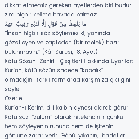
dikkat etmemiz gereken ayetlerden biri budur;
zira hiçbir kelime havada kalmaz:
مَا يَلْفِظُ مِنْ قَوْلٍ اِلَّا لَدَيْهِ رَقِيبٌ عَتِيدٌ
“İnsan hiçbir söz söylemez ki, yanında
gözetleyen ve zapteden (bir melek) hazır
bulunmasın.” (Kâf Suresi, 18. Ayet)
Kötü Sözün “Zehirli” Çeşitleri Hakkında Uyarılar:
Kur’an, kötü sözün sadece “kabalık”
olmadığını, farklı formlarda karşımıza çıktığını
söyler.
Özetle
Kur’an-ı Kerim, dili kalbin aynası olarak görür.
Kötü söz; “zulüm” olarak nitelendirilir çünkü
hem söyleyenin ruhuna hem de işitenin
gönlüne zarar verir. Gönül yıkanın, ibadetleri