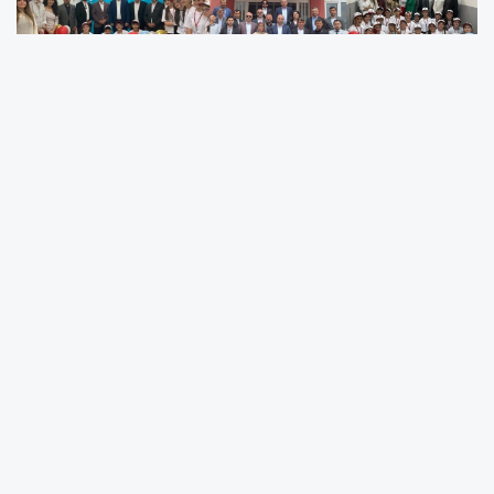
Göksu Ortaokulu, bilim ve eğitimi buluşturan
önemli bir organizasyona ev sahipliği yaptı.
Ordu’nun Çaybaşı ilçesinde eğitim alanındaki
başarılı çalışmalarıyla dikkat çeken okulda
düzenlenen TÜBİTAK 4006 Bilim Fuarı,
öğrencilerin hazırladığı birbirinden değerli
projeleri ziyaretçilerle buluşturdu. Okul