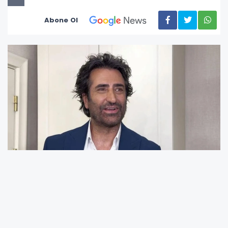
Abone Ol
Türk müzik ve sinema dünyasının tanınan
isimlerinden Mahsun Kırmızıgül, son yıllarda
televizyon programlarında görünmemesiyle