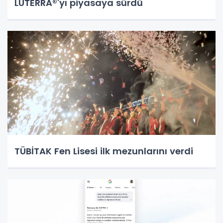
LUTERRA®'yı piyasaya sürdü
TÜBİTAK Fen Lisesi ilk mezunlarını verdi