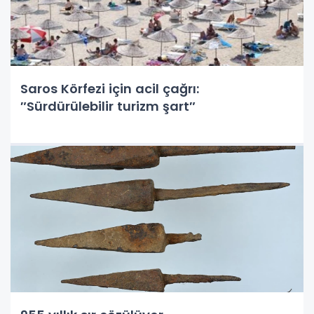
Saros Körfezi için acil çağrı:
″Sürdürülebilir turizm şart″