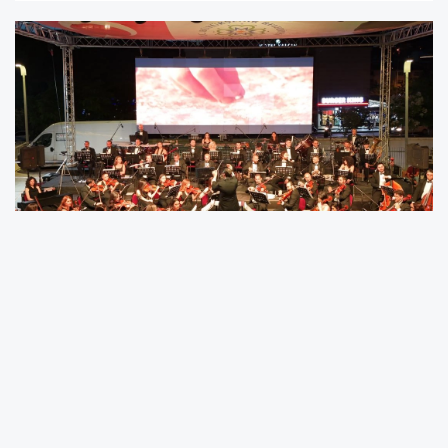
Muğla Büyükşehir Belediyesi Senfoni
Orkestrası, Menteşe Kent Meydanı’nda
düzenlediği Film Müzikleri Konseri ile
vatandaşlara unutulmaz bir akşam yaşattı.