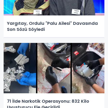
Yargıtay, Ordulu "Palu Ailesi" Davasında
Son Sözü Söyledi
71 İlde Narkotik Operasyonu: 832 Kilo
Uyuşturucu Ele Geçirildi