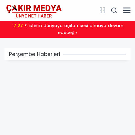
17:22
Bursa Osmangazi’nin nabzını Küplüpınar'da tuttu
Perşembe Haberleri