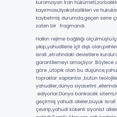
kuramayan İran hükümeti,zorbalıkla
kayırması,liyakatsizlikleri ve huku
kaybetmiş durumda,geçen sene çık
zaten bir fragmandı.
Halkın rejime bağlılığı ölçülmüştü.
yıkıp,yahudilerle içli dışlı olan,pe
israil ,etrafındaki devletlere kurdu
garantilemeyi amaçlıyor .Böylece as
göre ,ütopik olan bu düşünce,yahud
topraklar saplantısı ,bütün teolojil
yahudiler,dünya siyasetini ,ellerind
ediyorlar.Dünya bankacılık sitemi,m
geçirmiş yahudi aileler,büyük israi
çevirip,yahudi kökenli siyonist aile