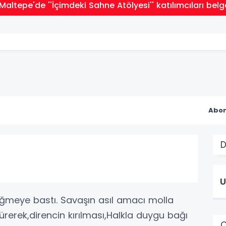
Maltepe'de ''İçimdeki Sahne Atölyesi'' katılımcıları belge
Abon
D
U
 düğmeye bastı. Savaşın asıl amacı molla
ürerek,direncin kırılması,Halkla duygu bağı
Ç