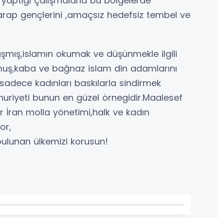
 yaptığı çalışmalarla bu bölgelerde
da arap gençlerini ,amaçsız hedefsiz tembel ve
şmış,islamın okumak ve düşünmekle ilgili
urmuş,kaba ve bağnaz islam din adamlarını
i sadece kadınları baskılarla sindirmek
huriyeti bunun en güzel örnegidir.Maalesef
r İran molla yönetimi,halk ve kadın
or,
ulunan ülkemizi korusun!