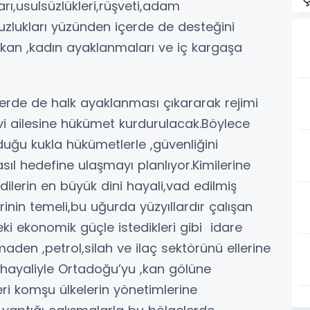
rı,usulsüzlükleri,rüşveti,adam
ksuzlukları yüzünden içerde de desteğini
an ,kadın ayaklanmaları ve iç kargaşa
İçerde de halk ayaklanması çıkararak rejimi
hlevi ailesine hükümet kurdurulacak.Böylece
rduğu kukla hükümetlerle ,güvenliğini
ıl hedefine ulaşmayı planlıyor.Kimilerine
ilerin en büyük dini hayali,vad edilmiş
erinin temeli,bu uğurda yüzyıllardır çalışan
eki ekonomik güçle istedikleri gibi idare
aden ,petrol,silah ve ilaç sektörünü ellerine
l hayaliyle Ortadoğu’yu ,kan gölüne
leri komşu ülkelerin yönetimlerine