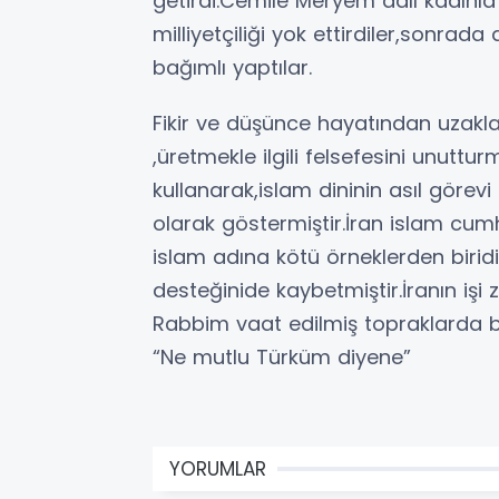
getirdi.Cemile Meryem adlı kadınla
milliyetçiliği yok ettirdiler,sonra
bağımlı yaptılar.
Fikir ve düşünce hayatından uzakla
,üretmekle ilgili felsefesini unutt
kullanarak,islam dininin asıl görev
olarak göstermiştir.İran islam cum
islam adına kötü örneklerden biridi
desteğinide kaybetmiştir.İranın işi z
Rabbim vaat edilmiş topraklarda b
“Ne mutlu Türküm diyene”
YORUMLAR