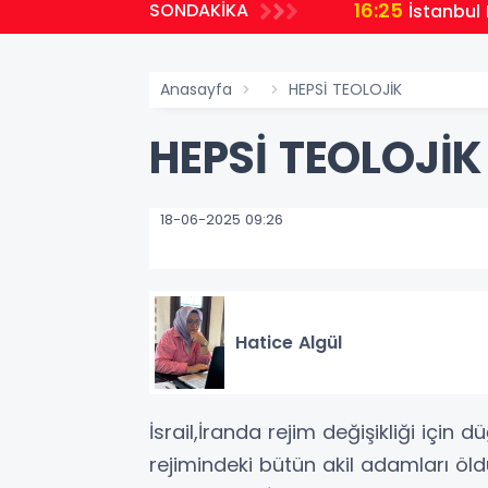
16:25
SONDAKİKA
İstanbul 
Anasayfa
HEPSİ TEOLOJİK
HEPSİ TEOLOJİK
18-06-2025 09:26
Hatice Algül
İsrail,İranda rejim değişikliği için
rejimindeki bütün akil adamları öld