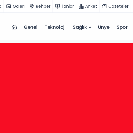
o
Galeri
Rehber
İlanlar
Anket
Gazeteler
Genel
Teknoloji
Sağlık
Ünye
Spor