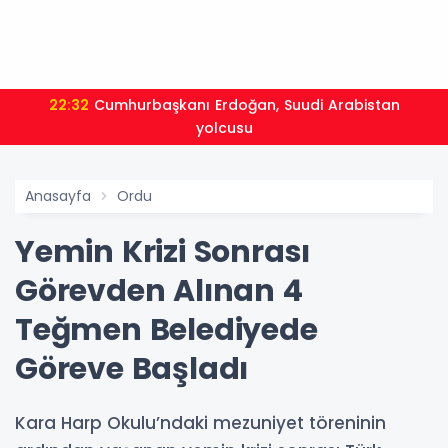
22:32
Cumhurbaşkanı Erdoğan, Suudi Arabistan
yolcusu
Anasayfa
Ordu
Yemin Krizi Sonrası
Görevden Alınan 4
Teğmen Belediyede
Göreve Başladı
Kara Harp Okulu’ndaki mezuniyet töreninin