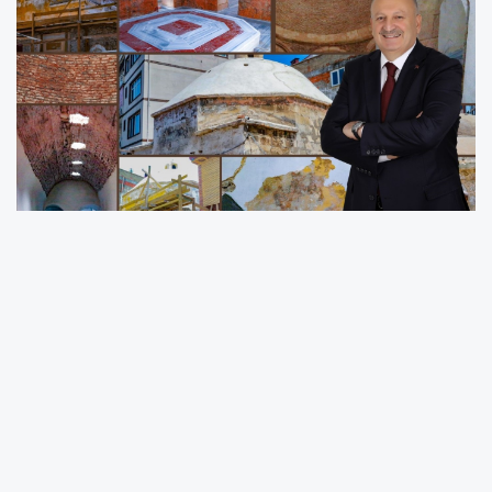
Eğitimden sanayiye, kültür ve sanattan ticari
geçmişe kadar Ünye’nin zengin tarihine ışık
tutacak olan müze, şehri geleceğe taşıyacak.
360 Gün Teslim Süresiyle Çalışmalar
Devam Ediyor