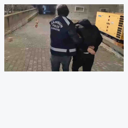
Samsun'da hakkında 11 ayrı suçtan kesinleşmiş
hapis cezası bulunan bir kişi, polis ekiplerinin
titiz çalışması sonucu yakalandı. Toplam 10 yıl
9 ay hapis cezası alan 30 yaşındaki Ç.G.,
çıkarıldığı mahkeme tarafından tutuklanarak