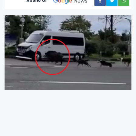
Abone Ol
Ordu’nun Fatsa ilçesi Bolaman mevkisinde
sabah saatlerinde sahile inen yaban domuzu
vatandaşlara heyecanlı anlar yaşattı. Sahilde
yürüyüş yapanlar, domuzu görünce