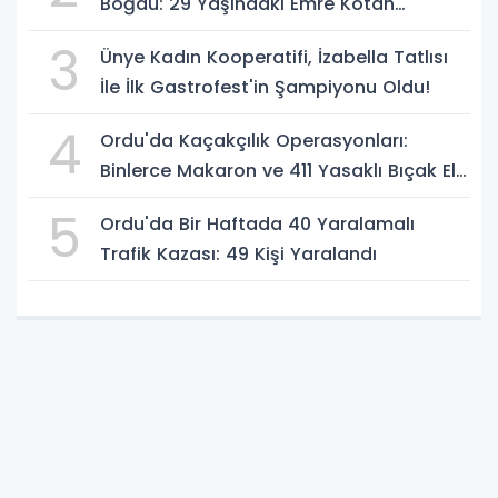
Boğdu: 29 Yaşındaki Emre Kotan
Yaşamını Yitirdi
3
Ünye Kadın Kooperatifi, İzabella Tatlısı
İle İlk Gastrofest'in Şampiyonu Oldu!
4
Ordu'da Kaçakçılık Operasyonları:
Binlerce Makaron ve 411 Yasaklı Bıçak Ele
Geçirildi
5
Ordu'da Bir Haftada 40 Yaralamalı
Trafik Kazası: 49 Kişi Yaralandı