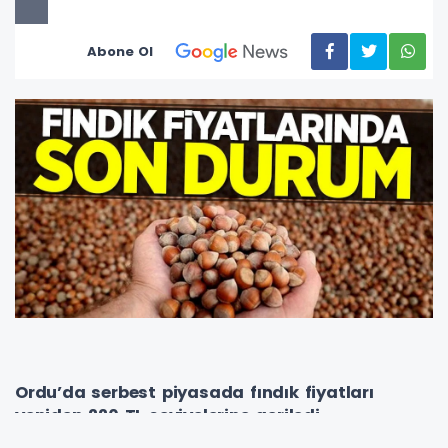
Abone Ol
Ordu’da serbest piyasada fındık fiyatları
yeniden 220 TL seviyelerine geriledi.
50 randıman için brüt fiyat 230 TL olurken,