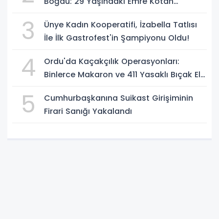
Boğdu: 29 Yaşındaki Emre Kotan
Yaşamını Yitirdi
3
Ünye Kadın Kooperatifi, İzabella Tatlısı
İle İlk Gastrofest'in Şampiyonu Oldu!
4
Ordu'da Kaçakçılık Operasyonları:
Binlerce Makaron ve 411 Yasaklı Bıçak Ele
Geçirildi
5
Cumhurbaşkanına Suikast Girişiminin
Firari Sanığı Yakalandı