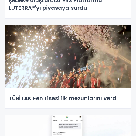
şebeke oluşturucu ESS Platformu
LUTERRA®'yı piyasaya sürdü
TÜBİTAK Fen Lisesi ilk mezunlarını verdi