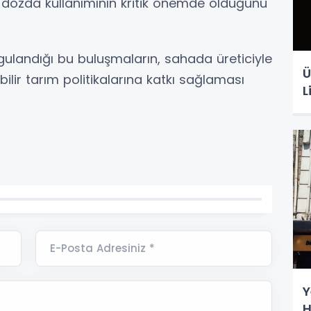
ozda kullanımının kritik önemde olduğunu
gulandığı bu buluşmaların, sahada üreticiyle
Ü
lir tarım politikalarına katkı sağlaması
L
E-Posta Adresiniz *
Y
H