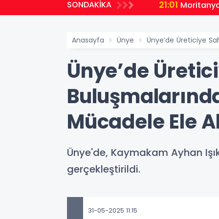
21:01
SONDAKİKA
malı Ders
Moritanya
Anasayfa
Ünye
Ünye’de Üreticiye Sah
Ünye’de Üretic
Buluşmalarında 
Mücadele Ele Al
Ünye'de, Kaymakam Ayhan Işık’ı
gerçekleştirildi.
31-05-2025 11:15