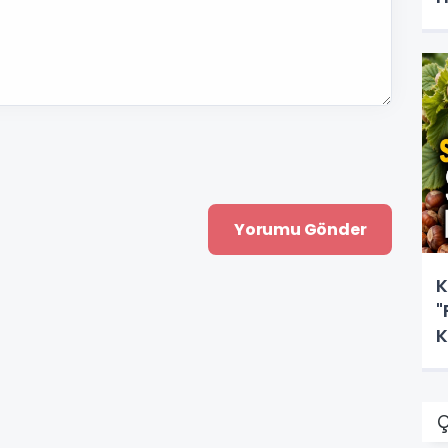
K
"
K
Ç