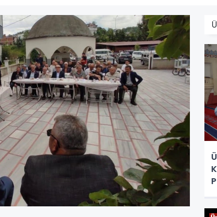
Ü
K
P