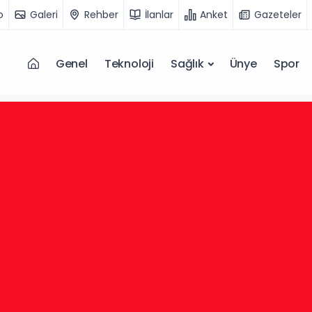
o
Galeri
Rehber
İlanlar
Anket
Gazeteler
Genel
Teknoloji
Sağlık
Ünye
Spor