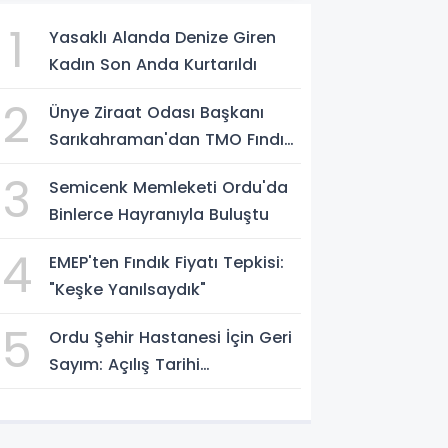
1
Yasaklı Alanda Denize Giren
Kadın Son Anda Kurtarıldı
2
Ünye Ziraat Odası Başkanı
Sarıkahraman'dan TMO Fındık
Fiyatına Tepki
3
Semicenk Memleketi Ordu'da
Binlerce Hayranıyla Buluştu
4
EMEP'ten Fındık Fiyatı Tepkisi:
"Keşke Yanılsaydık"
5
Ordu Şehir Hastanesi İçin Geri
Sayım: Açılış Tarihi
Konuşuluyor