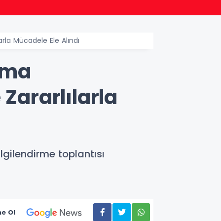
20:57
Bakan
rla Mücadele Ele Alındı
uma
Zararlılarla
gilendirme toplantısı
e Ol