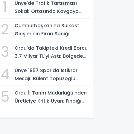
1
Ünye'de Trafik Tartışması
Sokak Ortasında Kavgaya
Dönüştü
2
Cumhurbaşkanına Suikast
Girişiminin Firari Sanığı
Yakalandı
3
Ordu'da Takipteki Kredi Borcu
3,7 Milyar TL'yi Aştı: Bölgede
İkinci Sırada
4
Ünye 1957 Spor'da İstikrar
Mesajı: Bülent Topuzoğlu
Görevine Devam Ediyor
5
Ordu İl Tarım Müdürlüğü'nden
Üreticiye Kritik Uyarı: Fındığı
Erken Toplamayın