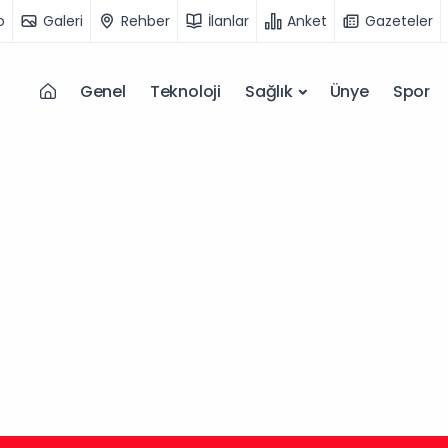
o
Galeri
Rehber
İlanlar
Anket
Gazeteler
Genel
Teknoloji
Sağlık
Ünye
Spor