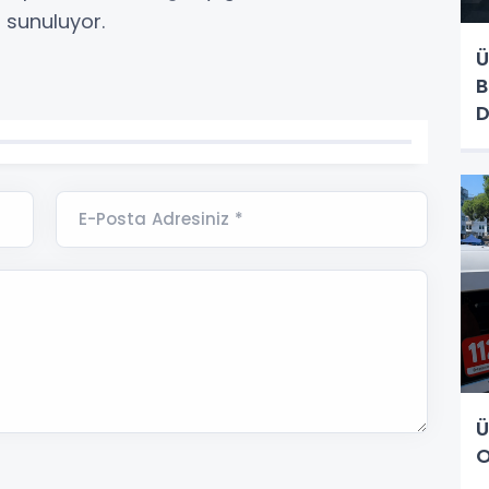
 sunuluyor.
Ü
B
D
E-Posta Adresiniz *
Ü
O