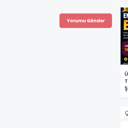
Ü
T
Ş
Ç