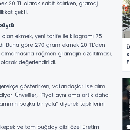
k 20 TL olarak sabit kalırken, gramaj
ikkat çekti.
Düştü
lan ekmek, yeni tarife ile kilogramı 75
ndı. Buna göre 270 gram ekmek 20 TL’den
Ü
klik olmamasına rağmen gramajın azaltılması,
K
F
olarak değerlendirildi.
 gerekçe gösterirken, vatandaşlar ise alım
iyor. Ünyeliler, “Fiyat aynı ama artık daha
ammın başka bir yolu” diyerek tepkilerini
ar, kepek ve tam buğday gibi özel üretim