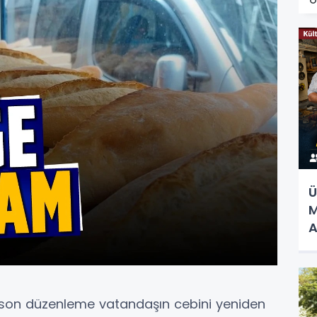
Ü
M
A
 son düzenleme vatandaşın cebini yeniden