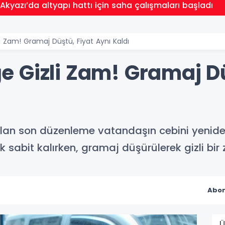
Akyazı’da altyapı hattı için saha çalışmaları başladı
 Zam! Gramaj Düştü, Fiyat Aynı Kaldı
 Gizli Zam! Gramaj Dü
ılan son düzenleme vatandaşın cebini yenid
sabit kalırken, gramaj düşürülerek gizli bir 
Abon