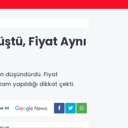
14:00
Ordu 
ştü, Fiyat Aynı
en düşündürdü. Fiyat
zam yapıldığı dikkat çekti.
e Ol
Ünye