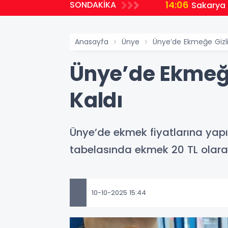
14:06
SONDAKİKA
sı türü kayıt altına alındı
Sakarya 
Anasayfa
Ünye
Ünye’de Ekmeğe Gizli
Ünye’de Ekmeğe
Kaldı
Ünye’de ekmek fiyatlarına yap
tabelasında ekmek 20 TL olarak 
10-10-2025 15:44