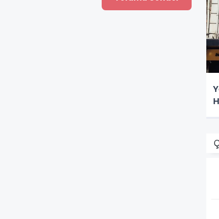
Y
H
Ç