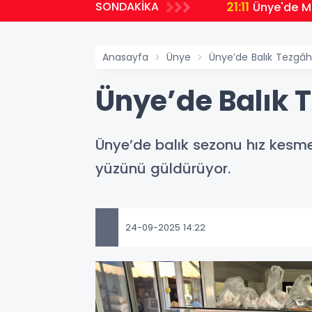
21:11
SONDAKİKA
Ünye'de Mi
Anasayfa
Ünye
Ünye’de Balık Tezgâh
Ünye’de Balık 
Ünye’de balık sezonu hız kesme
yüzünü güldürüyor.
24-09-2025 14:22