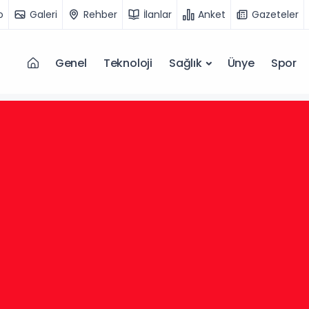
o
Galeri
Rehber
İlanlar
Anket
Gazeteler
Genel
Teknoloji
Sağlık
Ünye
Spor