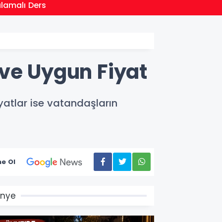
21:01
ulamalı Ders
Moritan
 ve Uygun Fiyat
yatlar ise vatandaşların
e Ol
Ünye