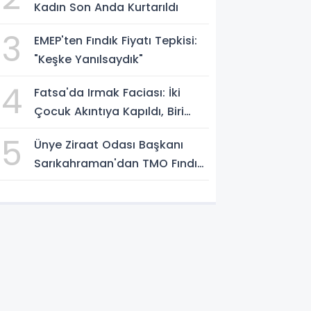
Kadın Son Anda Kurtarıldı
3
EMEP'ten Fındık Fiyatı Tepkisi:
"Keşke Yanılsaydık"
4
Fatsa'da Irmak Faciası: İki
Çocuk Akıntıya Kapıldı, Biri
Yaşamını Yitirdi
5
Ünye Ziraat Odası Başkanı
Sarıkahraman'dan TMO Fındık
Fiyatına Tepki