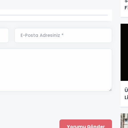
S
F
E-Posta Adresiniz *
Ü
L