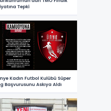
arıkahraman'dan TMO Fındık
iyatına Tepki
nye Kadın Futbol Kulübü Süper
ig Başvurusunu Askıya Aldı