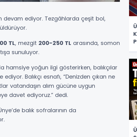
 devam ediyor. Tezgâhlarda çeşit bol,
Ü
üldürüyor.
K
P
100 TL
, mezgit
200-250 TL
arasında, somon
tışa sunuluyor.
la hamsiye yoğun ilgi gösterirken, balıkçılar
e ediyor. Balıkçı esnafı, “Denizden çıkan ne
atlar vatandaşın alım gücüne uygun
eye davet ediyoruz.” dedi.
Ünye’de balık sofralarının da
r.
Ü