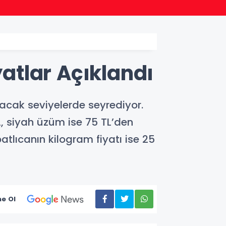
22:38
Başka
atlar Açıklandı
cak seviyelerde seyrediyor.
, siyah üzüm ise 75 TL’den
atlıcanın kilogram fiyatı ise 25
e Ol