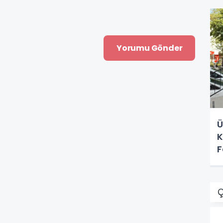
Ü
K
F
Ç