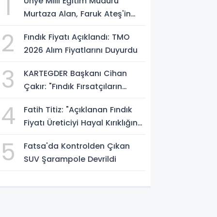
1
Ünye Milli Eğitim Müdürü
Murtaza Alan, Faruk Ateş'in
Atölyesini İnceledi
2
Fındık Fiyatı Açıklandı: TMO
2026 Alım Fiyatlarını Duyurdu
3
KARTEGDER Başkanı Cihan
Çakır: "Fındık Fırsatçıların
Elinde Kalmasın"
4
Fatih Titiz: "Açıklanan Fındık
Fiyatı Üreticiyi Hayal Kırıklığına
Uğrattı"
5
Fatsa'da Kontrolden Çıkan
SUV Şarampole Devrildi