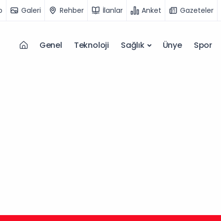
o
Galeri
Rehber
İlanlar
Anket
Gazeteler
Genel
Teknoloji
Sağlık
Ünye
Spor