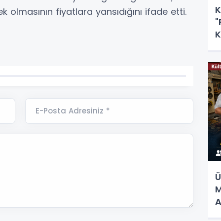
K
k olmasının fiyatlara yansıdığını ifade etti.
"
K
E-Posta Adresiniz *
Ü
M
A