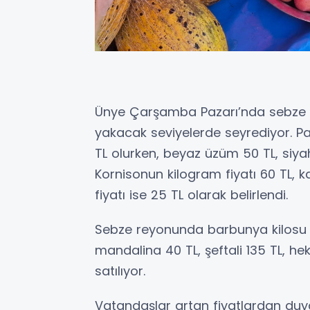
Ünye Çarşamba Pazarı’nda sebze v
yakacak seviyelerde seyrediyor. Pa
TL olurken, beyaz üzüm 50 TL, siya
Kornisonun kilogram fiyatı 60 TL, k
fiyatı ise 25 TL olarak belirlendi.
Sebze reyonunda barbunya kilosu 1
mandalina 40 TL, şeftali 135 TL, he
satılıyor.
Vatandaşlar artan fiyatlardan duydu