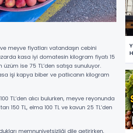
Y
e meyve fiyatları vatandaşın cebini
H
zarda kasa iyi domatesin kilogram fiyatı 15
h üzüm ise 75 TL’den satışa sunuluyor.
asa işi kapya biber ve patlıcanın kilogram
00 TL’den alıcı bulurken, meyve reyonunda
ktarı 150 TL, elma 100 TL ve kavun 25 TL’den
kları memnuniyetsizliği dile getirirken,