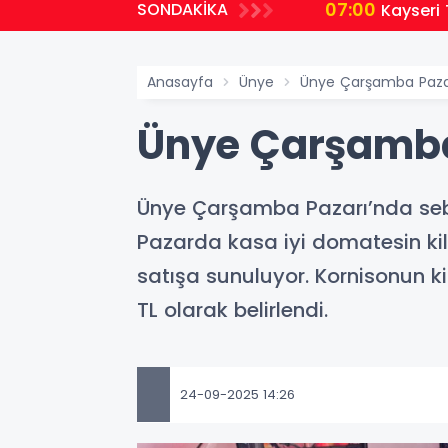
07:00
SONDAKİKA
Kayseri 
Anasayfa
Ünye
Ünye Çarşamba Pazar
Ünye Çarşamba 
Ünye Çarşamba Pazarı’nda sebz
Pazarda kasa iyi domatesin kil
satışa sunuluyor. Kornisonun ki
TL olarak belirlendi.
24-09-2025 14:26