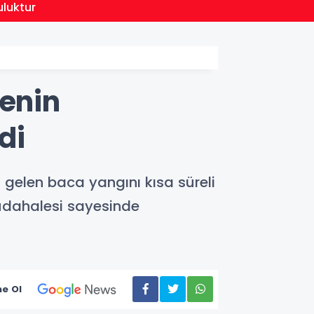
13:28
uluktur
Balıke
yenin
di
gelen baca yangını kısa süreli
müdahalesi sayesinde
e Ol