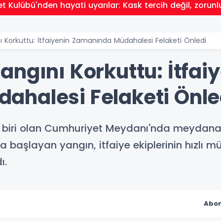
t Kulübü'nden hayati uyarılar: Kask tercih değil, zorunl
 Korkuttu: İtfaiyenin Zamanında Müdahalesi Felaketi Önledi
ngını Korkuttu: İtfai
halesi Felaketi Önle
n biri olan Cumhuriyet Meydanı'nda meydana 
a başlayan yangın, itfaiye ekiplerinin hızlı 
ı.
Abon