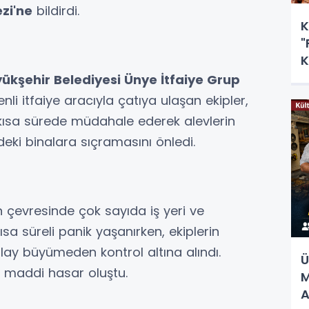
ezi'ne
bildirdi.
K
"
K
ükşehir Belediyesi Ünye İtfaiye Grup
enli itfaiye aracıyla çatıya ulaşan ekipler,
ısa sürede müdahale ederek alevlerin
eki binalara sıçramasını önledi.
 çevresinde çok sayıda iş yeri ve
a süreli panik yaşanırken, ekiplerin
ay büyümeden kontrol altına alındı.
Ü
 maddi hasar oluştu.
M
A