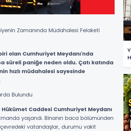
faiyenin Zamanında Müdahalesi Felaketi
Y
 biri olan Cumhuriyet Meydanı'nda
H
 süreli paniğe neden oldu. Çatı katında
inin hızlı müdahalesi sayesinde
.
arda Bulundu
i Hükümet Caddesi Cumhuriyet Meydanı
artmanda yaşandı. Binanın baca bölümünden
çevredeki vatandaşlar, durumu vakit