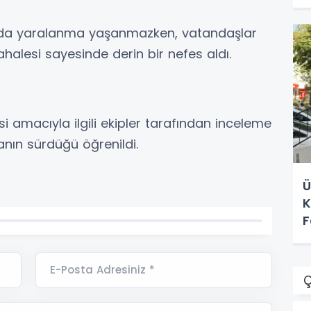
a da yaralanma yaşanmazken, vatandaşlar
üdahalesi sayesinde derin bir nefes aldı.
si amacıyla ilgili ekipler tarafından inceleme
manın sürdüğü öğrenildi.
Ü
K
F
E-Posta Adresiniz *
Ç