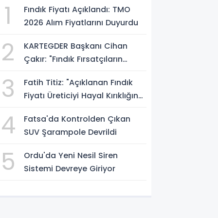
1
Fındık Fiyatı Açıklandı: TMO
2026 Alım Fiyatlarını Duyurdu
2
KARTEGDER Başkanı Cihan
Çakır: "Fındık Fırsatçıların
Elinde Kalmasın"
3
Fatih Titiz: "Açıklanan Fındık
Fiyatı Üreticiyi Hayal Kırıklığına
Uğrattı"
4
Fatsa'da Kontrolden Çıkan
SUV Şarampole Devrildi
5
Ordu'da Yeni Nesil Siren
Sistemi Devreye Giriyor