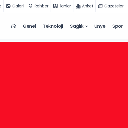
o
Galeri
Rehber
İlanlar
Anket
Gazeteler
Genel
Teknoloji
Sağlık
Ünye
Spor