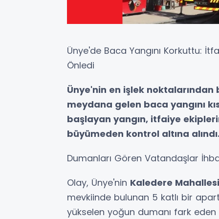
Ünye'de Baca Yangını Korkuttu: İt
Önledi
Ünye'nin en işlek noktalarından
meydana gelen baca yangını kısa
başlayan yangın, itfaiye ekipler
büyümeden kontrol altına alındı
Dumanları Gören Vatandaşlar İhb
Olay, Ünye'nin
Kaledere Mahalles
mevkiinde bulunan 5 katlı bir ap
yükselen yoğun dumanı fark eden 