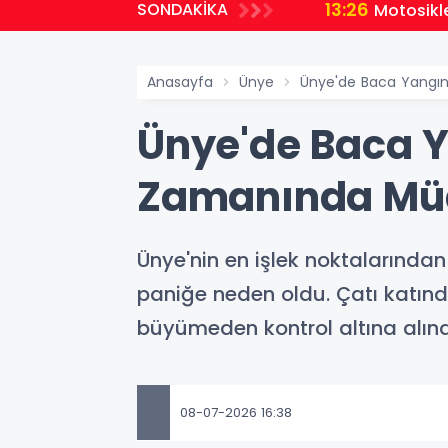
13:26
SONDAKİKA
ükseldi
Motosikle
Anasayfa
Ünye
Ünye'de Baca Yangını
Ünye'de Baca Ya
Zamanında Müda
Ünye'nin en işlek noktalarında
paniğe neden oldu. Çatı katınd
büyümeden kontrol altına alınd
08-07-2026 16:38