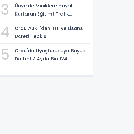
3
Ünye'de Miniklere Hayat
Kurtaran Eğitim! Trafik
Polislerinden Uygulamalı Ders
4
Ordu ASKF'den TFF'ye Lisans
Ücreti Tepkisi
5
Ordu'da Uyuşturucuya Büyük
Darbe! 7 Ayda Bin 124
Operasyon