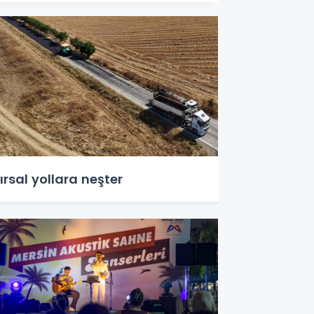
ırsal yollara neşter