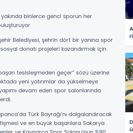
 yakında binlerce genci sporun her
buluşturuyor
A
r
hir Belediyesi, şehrin dört bir yanına spor
e sosyal donatı projeleri kazandırmak için
başarı tesisleşmeden geçer” sözü üzerine
noktada yeni yatırımlar da yükselmeye
e yapımı devam eden spor salonlarında
erdi.
apanca’da Türk Bayrağı’nı dalgalandıracak
D
 yetişmesi ve en büyük başarılara Sakarya
ü
 Erenler ve Kaynarca Spor Salonu’nun %90