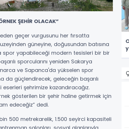
ÖRNEK ŞEHİR OLACAK”
eden geçer vurgusunu her fırsatta
O
n kuzeyinden güneyine, doğusundan batısına
y
a spor yapabileceği modern tesisleri bir bir
aşarılı sporcularını yeniden Sakarya
Kaynarca ve Sapanca'da yükselen spor
Ç
ha da güçlendirecek, geleceğin başarılı
 eserleri şehrimize kazandıracağız.
ek gösterilen bir şehir haline getirmek için
evam edeceğiz” dedi.
bin 500 metrekarelik, 1.500 seyirci kapasiteli
antrenman salonları, sosyal alanlarıyla