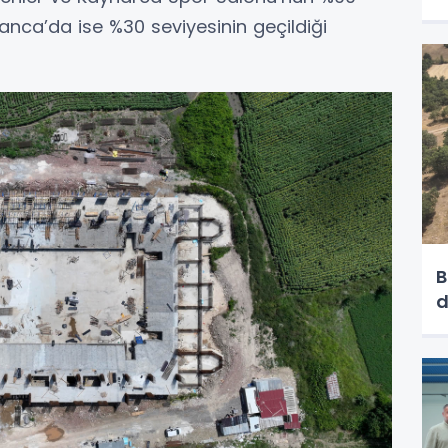
anca’da ise %30 seviyesinin geçildiği
B
d