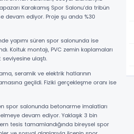
apazarı Karakamış Spor Salonu’da tribün
ı ise devam ediyor. Proje şu anda %30
'nde yapımı süren spor salonunda ise
dı. Koltuk montajı, PVC zemin kaplamaları
 seviyesine ulaştı.
a, seramik ve elektrik hatlarının
şamasına geçildi. Fiziki gerçekleşme oranı ise
n spor salonunda betonarme imalatları
elmeye devam ediyor. Yaklaşık 3 bin
ern tesis tamamlandığında bireysel spor
imler ve sosyal alanlarıyla ilçenin spor