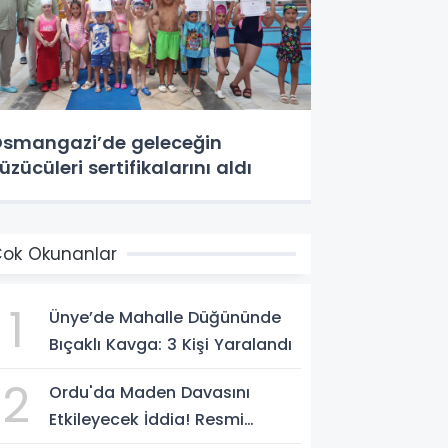
smangazi’de geleceğin
üzücüleri sertifikalarını aldı
ok Okunanlar
1
Ünye’de Mahalle Düğününde
Bıçaklı Kavga: 3 Kişi Yaralandı
2
Ordu'da Maden Davasını
Etkileyecek İddia! Resmi
Yazılarda Büyük Fark