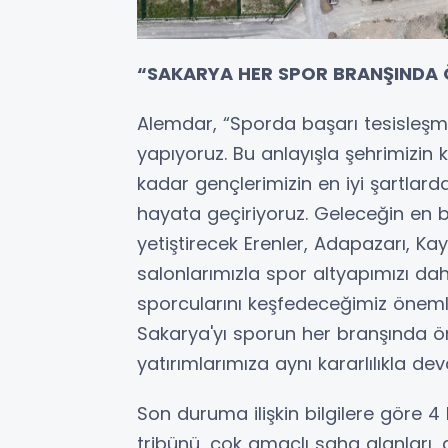
“SAKARYA HER SPOR BRANŞINDA 
Alemdar, “Sporda başarı tesisleşm
yapıyoruz. Bu anlayışla şehrimizi
kadar gençlerimizin en iyi şartlard
hayata geçiriyoruz. Geleceğin en b
yetiştirecek Erenler, Adapazarı, 
salonlarımızla spor altyapımızı da
sporcularını keşfedeceğimiz önemli
Sakarya'yı sporun her branşında örn
yatırımlarımıza aynı kararlılıkla d
Son duruma ilişkin bilgilere göre 4 
tribünü, çok amaçlı saha alanları, 