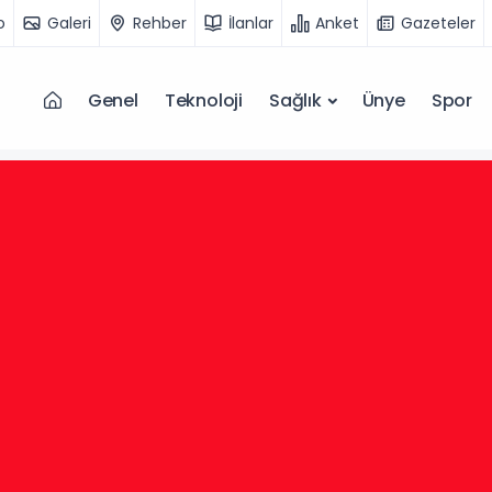
o
Galeri
Rehber
İlanlar
Anket
Gazeteler
Genel
Teknoloji
Sağlık
Ünye
Spor