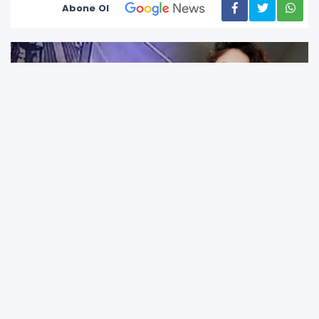
Abone Ol
Tunceli’de 5 Ocak 2020 tarihinde kaybolan
Munzur Üniversitesi öğrencisi Gülistan Doku’ya
ilişkin yürütülen soruşturmada dikkat çeken
yeni bir gelişme yaşandı. Soruşturma