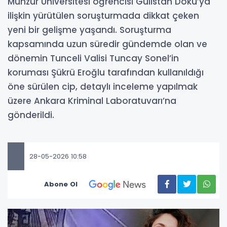
Munzur Üniversitesi öğrencisi Gülistan Doku’ya
ilişkin yürütülen soruşturmada dikkat çeken
yeni bir gelişme yaşandı. Soruşturma
kapsamında uzun süredir gündemde olan ve
dönemin Tunceli Valisi Tuncay Sonel’in
koruması Şükrü Eroğlu tarafından kullanıldığı
öne sürülen cip, detaylı inceleme yapılmak
üzere Ankara Kriminal Laboratuvarı’na
gönderildi.
28-05-2026 10:58
Abone Ol