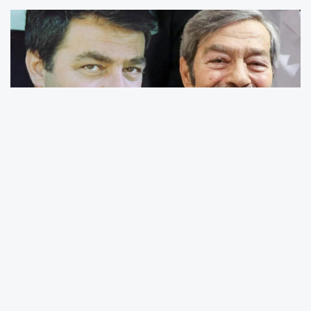
Türk sinemasının usta isimlerinden Kadir
İnanır’ın sağlık durumuna ilişkin yeni bir
açıklama geldi. Zatürreye bağlı gelişen
solunum sıkıntısı nedeniyle yoğun bakımda
tedavi altına alınan ve bir süredir entübe