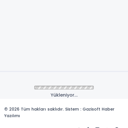
Anasayfa
Ünye
ÜNYE’DE FESTİVAL
HEYECANI BAŞLADI:
FESTİVAL EVLERİ KAPILARINI