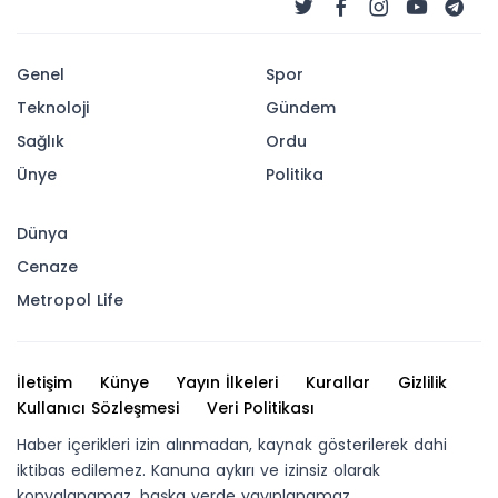
AÇTI
ÜNYE’DE FESTİVAL HEYECANI BAŞLADI: FESTİVAL
EVLERİ KAPILARINI AÇTI
03-07-2026 01:19
Abone Ol
Ünye, yaz mevsiminin en hareketli günlerine
35. Uluslararası Kültür, Sanat ve Turizm
Festivali ile merhaba dedi. Festival