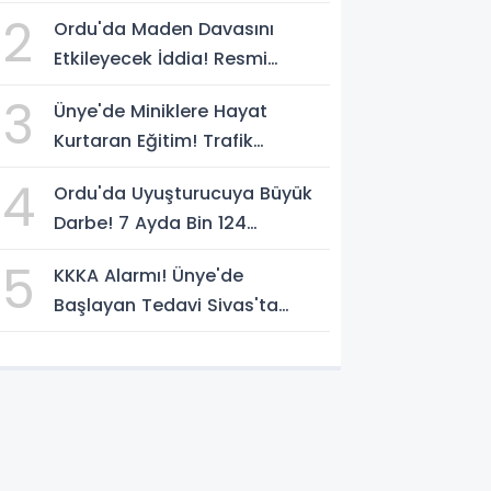
2
Ordu'da Maden Davasını
Etkileyecek İddia! Resmi
Yazılarda Büyük Fark
3
Ünye'de Miniklere Hayat
Kurtaran Eğitim! Trafik
Polislerinden Uygulamalı Ders
4
Ordu'da Uyuşturucuya Büyük
Darbe! 7 Ayda Bin 124
Operasyon
5
KKKA Alarmı! Ünye'de
Başlayan Tedavi Sivas'ta
Acıyla Son Buldu