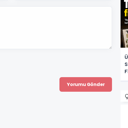
Ü
S
F
Ç