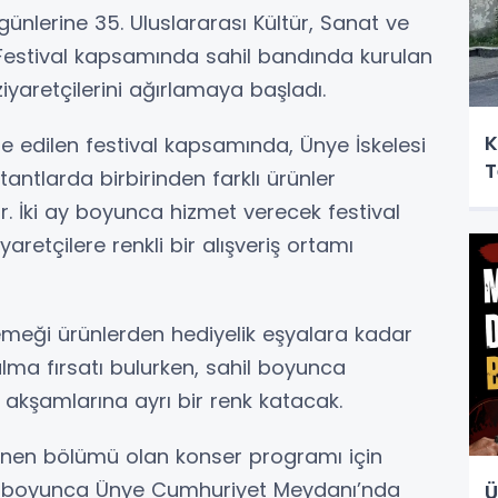
ünlerine 35. Uluslararası Kültür, Sanat ve
 Festival kapsamında sahil bandında kurulan
ziyaretçilerini ağırlamaya başladı.
K
e edilen festival kapsamında, Ünye İskelesi
T
tantlarda birbirinden farklı ürünler
. İki ay boyunca hizmet verecek festival
aretçilere renkli bir alışveriş ortamı
l emeği ürünlerden hediyelik eşyalara kadar
alma fırsatı bulurken, sahil boyunca
 akşamlarına ayrı bir renk katacak.
enen bölümü olan konser programı için
yı boyunca Ünye Cumhuriyet Meydanı’nda
Ü