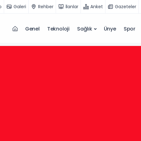
o
Galeri
Rehber
İlanlar
Anket
Gazeteler
Genel
Teknoloji
Sağlık
Ünye
Spor