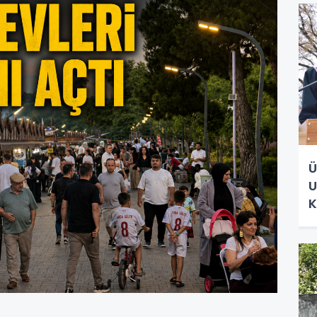
Ü
U
K