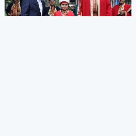
İki gece üç gün süren kamp boyunca izciler,
dayanışma, disiplin ve takım ruhunu pekiştiren
birçok etkinliğe katılırken, kamp alanında renkli
görüntüler oluştu. Gençlerin yoğun ilgi
gösterdiği program, aynı zamanda Bursa’nın
köklü tarihine ve kültürel mirasına dikkat çekti.