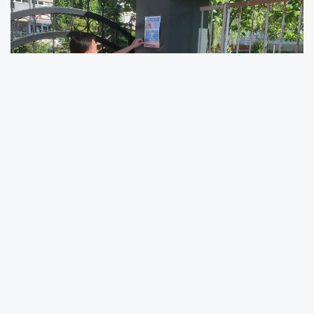
Ordu Büyükşehir Belediyesi, yaz sezonunun
başlamasıyla birlikte Karadeniz kıyılarında artış
gösteren boğulma vakalarına karşı
vatandaşları bilinçlendirme çalışmalarını
yoğunlaştırdı. Özellikle “çeken akıntı” olarak
bilinen rip akıntısının oluşturduğu risklere