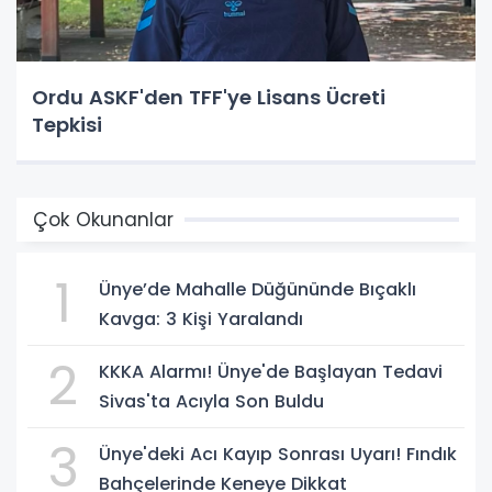
Ordu ASKF'den TFF'ye Lisans Ücreti
Tepkisi
Çok Okunanlar
1
Ünye’de Mahalle Düğününde Bıçaklı
Kavga: 3 Kişi Yaralandı
2
KKKA Alarmı! Ünye'de Başlayan Tedavi
Sivas'ta Acıyla Son Buldu
3
Ünye'deki Acı Kayıp Sonrası Uyarı! Fındık
Bahçelerinde Keneye Dikkat