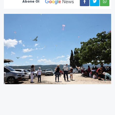
Abone Ol
Nilüfer Belediyesi ve Nilüfer Kent Konseyi’nin
Gölyazı’da düzenlendiği Nilüfer Uçurtma
Şenliği’nde yüzlerce çocuk, aileleriyle birlikte