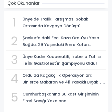
Çok Okunanlar
1
Ünye'de Trafik Tartışması Sokak
Ortasında Kavgaya Dönüştü
2
Şanlıurfa'daki Feci Kaza Ordu'yu Yasa
Boğdu: 29 Yaşındaki Emre Kotan
Yaşamını Yitirdi
3
Ünye Kadın Kooperatifi, İzabella Tatlısı
İle İlk Gastrofest'in Şampiyonu Oldu!
4
Ordu'da Kaçakçılık Operasyonları:
Binlerce Makaron ve 411 Yasaklı Bıçak Ele
Geçirildi
5
Cumhurbaşkanına Suikast Girişiminin
Firari Sanığı Yakalandı