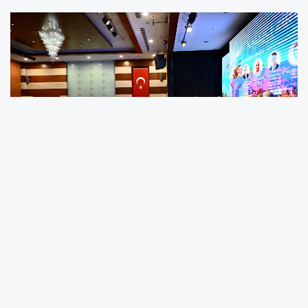
Antalya Muratpaşa Belediye Başkanı Ümit
Uysal, Antalya Ticaret ve Sanayi Odası (ATSO)
tarafından düzenlenen Kaleiçi Zirvesi’nde,
turizmde dünyanın yeni bir döneme girdiğini