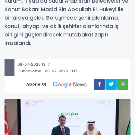
Kurum, Riyad’da Suudi Arabistan Belediyeler ve
Konut Bakanı Macid Bin Abdullah El-Hukeyl ile
bir araya geldi. Görüşmede şehir planlama,
konut, altyapı ve akıllı şehirler alanlarında iş
birliğini güçlendirecek mutabakat zaptı
imzalandı.
08-07-2026 13:17
Güncelleme : 08-07-2026 13:17
Abone Ol